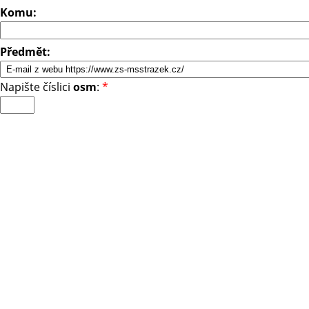
Komu:
Předmět:
Napište číslici
osm
:
*