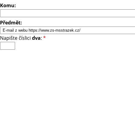
Komu:
Předmět:
Napište číslici
dva
:
*