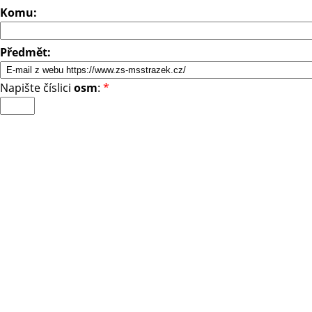
Komu:
Předmět:
Napište číslici
osm
:
*