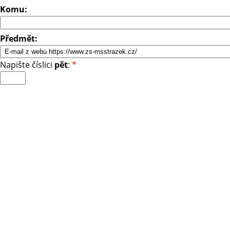
Komu:
Předmět:
Napište číslici
pět
:
*