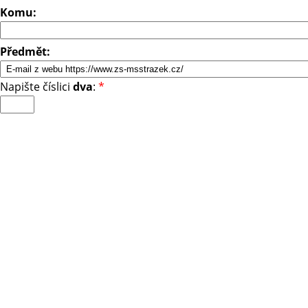
Komu:
Předmět:
Napište číslici
dva
:
*