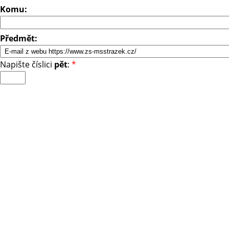
Komu:
Předmět:
Napište číslici
pět
:
*