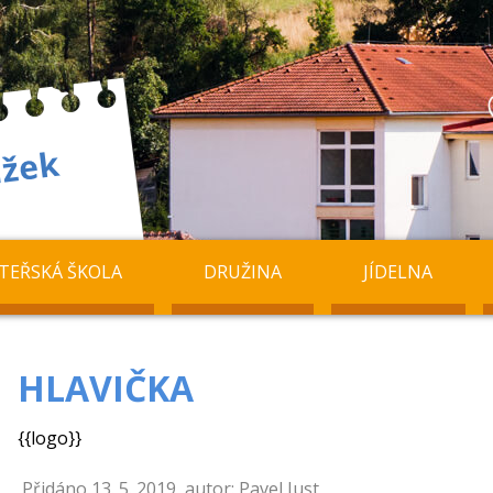
TEŘSKÁ ŠKOLA
DRUŽINA
JÍDELNA
HLAVIČKA
{{logo}}
Přidáno 13. 5. 2019, autor: Pavel Just