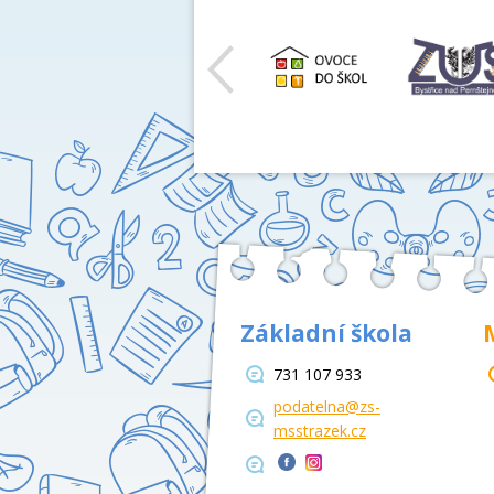
Základní škola
731 107 933
podatelna@zs-
msstrazek.cz