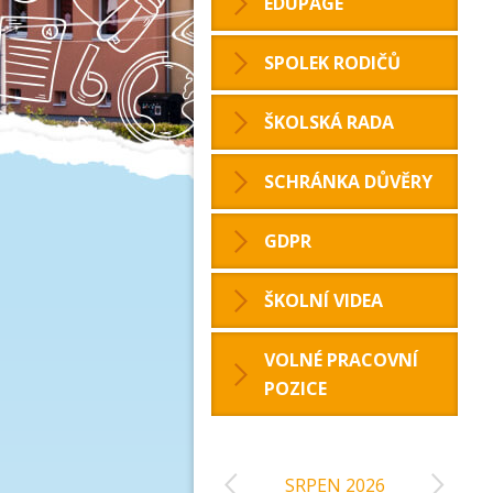
EDUPAGE
SPOLEK RODIČŮ
ŠKOLSKÁ RADA
SCHRÁNKA DŮVĚRY
GDPR
ŠKOLNÍ VIDEA
VOLNÉ PRACOVNÍ
POZICE
‹
›
SRPEN 2026