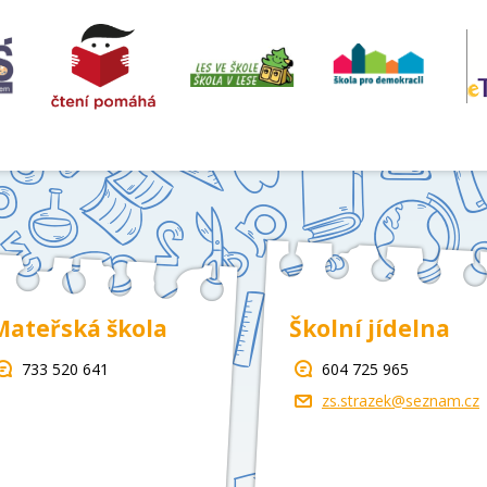
Mateřská škola
Školní jídelna
733 520 641
604 725 965
zs.strazek@seznam.cz