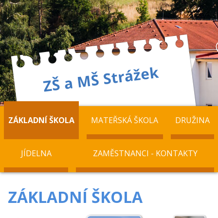
ZÁKLADNÍ ŠKOLA
MATEŘSKÁ ŠKOLA
DRUŽINA
JÍDELNA
ZAMĚSTNANCI - KONTAKTY
ZÁKLADNÍ ŠKOLA