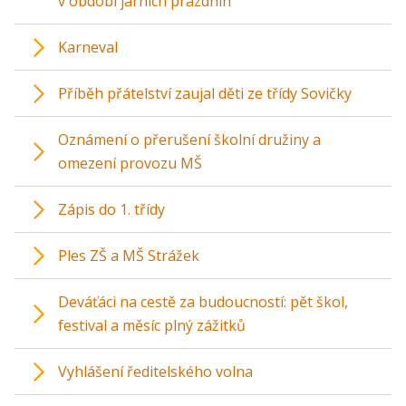
v období jarních prázdnin
Karneval
Příběh přátelství zaujal děti ze třídy Sovičky
Oznámení o přerušení školní družiny a
omezení provozu MŠ
Zápis do 1. třídy
Ples ZŠ a MŠ Strážek
Deváťáci na cestě za budoucností: pět škol,
festival a měsíc plný zážitků
Vyhlášení ředitelského volna