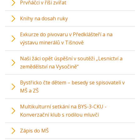
Prvňáčci v říši zvířat
Knihy na dosah ruky
Exkurze do pivovaru v Předklášteří a na
výstavu minerálů v Tišnově
Naši žáci opět úspěšní v soutěži „Lesnictví a
zemědělství na Vysočině“
Bystřicko čte dětem – besedy se spisovateli v
MŠ a ZŠ
Multikulturní setkání na BYS-3-CKU -
Konverzační klub s rodilou mluvčí
Zápis do MŠ