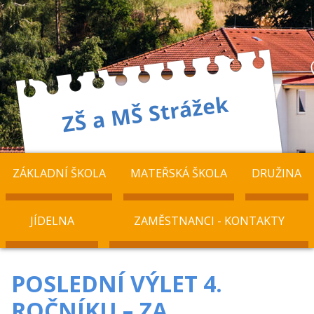
ZÁKLADNÍ ŠKOLA
MATEŘSKÁ ŠKOLA
DRUŽINA
JÍDELNA
ZAMĚSTNANCI - KONTAKTY
POSLEDNÍ VÝLET 4.
ROČNÍKU – ZA