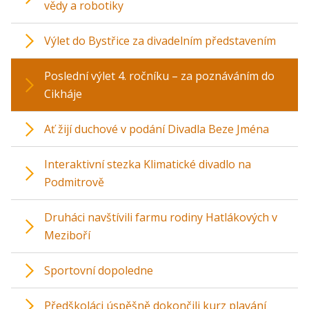
vědy a robotiky
Výlet do Bystřice za divadelním představením
Poslední výlet 4. ročníku – za poznáváním do
Cikháje
Ať žijí duchové v podání Divadla Beze Jména
Interaktivní stezka Klimatické divadlo na
Podmitrově
Druháci navštívili farmu rodiny Hatlákových v
Meziboří
Sportovní dopoledne
Předškoláci úspěšně dokončili kurz plavání