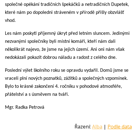
společné opékání tradičních špekáčků a netradičních Dupetek,
které nám po dopoledni stráveném v přírodě přišly obzvlášť
vhod.
Les nám poskytl příjemný úkryt před letním sluncem. Jedinými
nezvanými společníky byli místní komáři, kteří nám dali
několikrát najevo, že jsme na jejich území. Ani oni nám však
nedokázali pokazit dobrou náladu a radost z celého dne.
Poslední výlet školního roku se opravdu vydařil. Domů jsme se
vraceli plní nových poznatků, zážitků a společných vzpomínek.
Bylo to krásné zakončení 4. ročníku v pohodové atmosféře,
přátelství a s úsměvem na tváři.
Mgr. Radka Petrová
Řazení:
Alba
|
Podle data