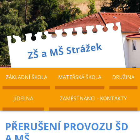
ZÁKLADNÍ ŠKOLA
MATEŘSKÁ ŠKOLA
DRUŽINA
JÍDELNA
ZAMĚSTNANCI - KONTAKTY
PŘERUŠENÍ PROVOZU ŠD
A MŠ