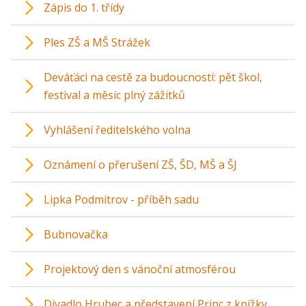
Zápis do 1. třídy
Ples ZŠ a MŠ Strážek
Deváťáci na cestě za budoucností: pět škol,
festival a měsíc plný zážitků
Vyhlášení ředitelského volna
Oznámení o přerušení ZŠ, ŠD, MŠ a ŠJ
Lipka Podmitrov - příběh sadu
Bubnovačka
Projektový den s vánoční atmosférou
Divadlo Hrubec a představení Princ z knížky