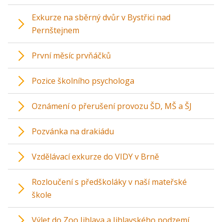
Exkurze na sběrný dvůr v Bystřici nad
Pernštejnem
První měsíc prvňáčků
Pozice školního psychologa
Oznámení o přerušení provozu ŠD, MŠ a ŠJ
Pozvánka na drakiádu
Vzdělávací exkurze do VIDY v Brně
Rozloučení s předškoláky v naší mateřské
škole
Výlet do Zoo Jihlava a Jihlavského podzemí