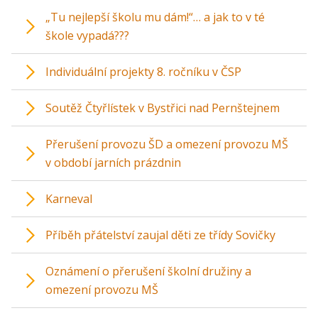
„Tu nejlepší školu mu dám!“… a jak to v té
škole vypadá???
Individuální projekty 8. ročníku v ČSP
Soutěž Čtyřlístek v Bystřici nad Pernštejnem
Přerušení provozu ŠD a omezení provozu MŠ
v období jarních prázdnin
Karneval
Příběh přátelství zaujal děti ze třídy Sovičky
Oznámení o přerušení školní družiny a
omezení provozu MŠ