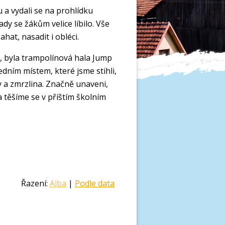
 a vydali se na prohlídku
dy se žákům velice líbilo. Vše
hat, nasadit i obléci.
, byla trampolínová hala Jump
ledním místem, které jsme stihli,
y a zmrzlina. Značně unaveni,
 a těšíme se v příštím školním
Řazení:
Alba
|
Podle data