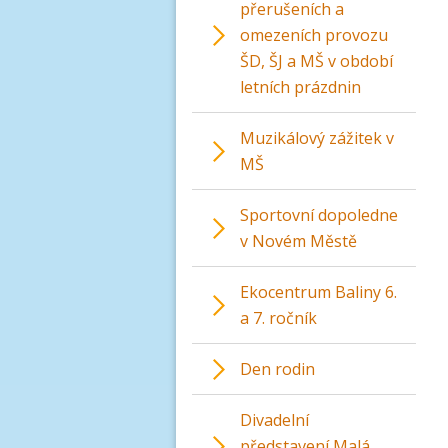
přerušeních a
omezeních provozu
ŠD, ŠJ a MŠ v období
letních prázdnin
Muzikálový zážitek v
MŠ
Sportovní dopoledne
v Novém Městě
Ekocentrum Baliny 6.
a 7. ročník
Den rodin
Divadelní
představení Malá