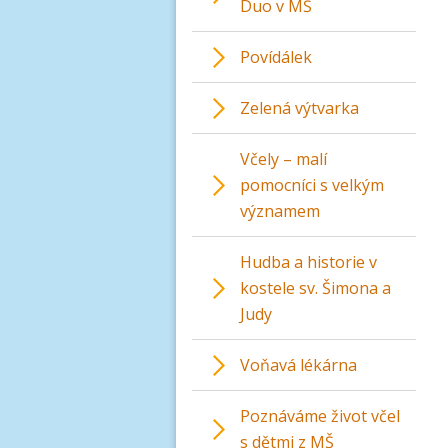
Duo v MŠ
Povídálek
Zelená výtvarka
Včely – malí
pomocníci s velkým
významem
Hudba a historie v
kostele sv. Šimona a
Judy
Voňavá lékárna
Poznáváme život včel
s dětmi z MŠ