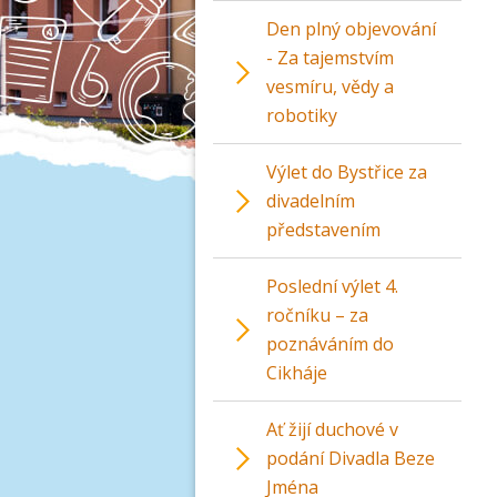
Den plný objevování
- Za tajemstvím
vesmíru, vědy a
robotiky
Výlet do Bystřice za
divadelním
představením
Poslední výlet 4.
ročníku – za
poznáváním do
Cikháje
Ať žijí duchové v
podání Divadla Beze
Jména