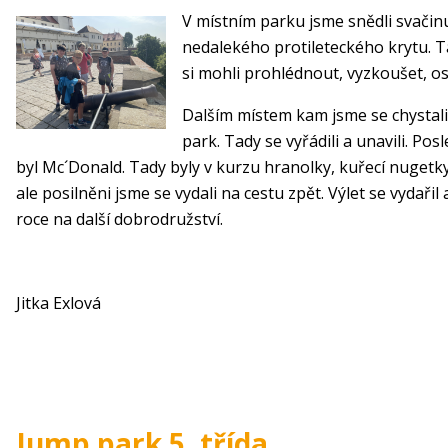
V místním parku jsme snědli svačinu
nedalekého protileteckého krytu. Ta
si mohli prohlédnout, vyzkoušet, osa
Dalším místem kam jsme se chystali
park. Tady se vyřádili a unavili. Pos
byl Mc´Donald. Tady byly v kurzu hranolky, kuřecí nugetk
ale posilněni jsme se vydali na cestu zpět. Výlet se vydařil
roce na další dobrodružství.
Jitka Exlová
Jump park 5. třída