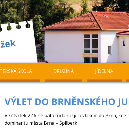
TEŘSKÁ ŠKOLA
DRUŽINA
JÍDELNA
VÝLET DO BRNĚNSKÉHO J
Ve čtvrtek 22.6. se pátá třída rozjela vlakem do Brna, kde 
dominantu města Brna – Špilberk