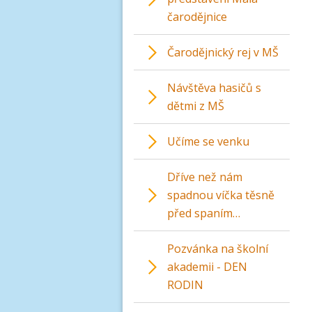
čarodějnice
Čarodějnický rej v MŠ
Návštěva hasičů s
dětmi z MŠ
Učíme se venku
Dříve než nám
spadnou víčka těsně
před spaním…
Pozvánka na školní
akademii - DEN
RODIN