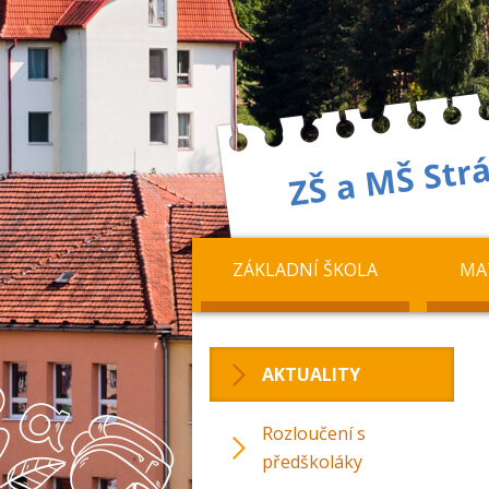
ZÁKLADNÍ ŠKOLA
MA
AKTUALITY
Rozloučení s
předškoláky