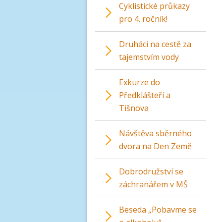
Cyklistické průkazy
pro 4. ročník!
Druháci na cestě za
tajemstvím vody
Exkurze do
Předklášteří a
Tišnova
Návštěva sběrného
dvora na Den Země
Dobrodružství se
záchranářem v MŠ
Beseda „Pobavme se