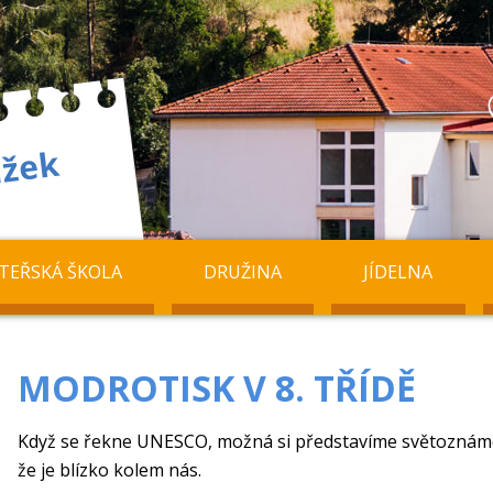
TEŘSKÁ ŠKOLA
DRUŽINA
JÍDELNA
MODROTISK V 8. TŘÍDĚ
Když se řekne UNESCO, možná si představíme světoznámé
že je blízko kolem nás.