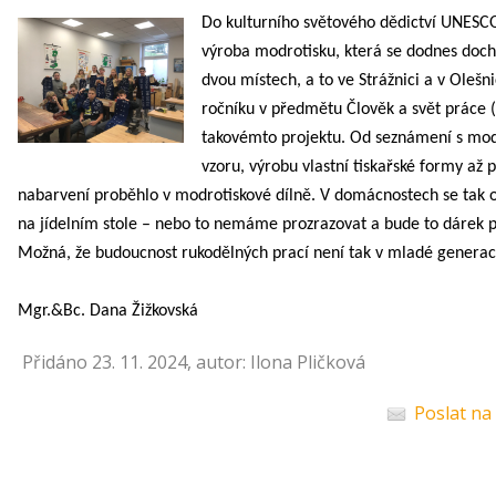
Do kulturního světového dědictví UNESC
výroba modrotisku, která se dodnes doch
dvou místech, a to ve Strážnici a v Olešn
ročníku v předmětu Člověk a svět práce (
takovémto projektu. Od seznámení s mod
vzoru, výrobu vlastní tiskařské formy až 
nabarvení proběhlo v modrotiskové dílně. V domácnostech se tak o
na jídelním stole – nebo to nemáme prozrazovat a bude to dárek
Možná, že budoucnost rukodělných prací není tak v mladé generaci
Mgr.&Bc. Dana Žižkovská
Přidáno 23. 11. 2024, autor: Ilona Pličková
Poslat na