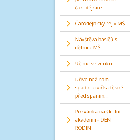
čarodějnice
Čarodějnický rej v MŠ
Návštěva hasičů s
dětmi z MŠ
Učíme se venku
Dříve než nám
spadnou víčka těsně
před spaním…
Pozvánka na školní
akademii - DEN
RODIN