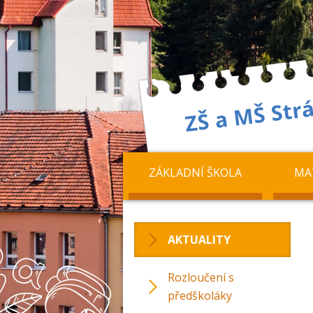
ZÁKLADNÍ ŠKOLA
MA
AKTUALITY
Rozloučení s
předškoláky