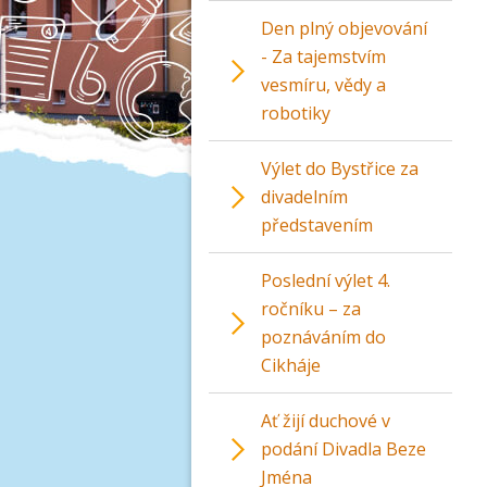
Den plný objevování
- Za tajemstvím
vesmíru, vědy a
robotiky
Výlet do Bystřice za
divadelním
představením
Poslední výlet 4.
ročníku – za
poznáváním do
Cikháje
Ať žijí duchové v
podání Divadla Beze
Jména