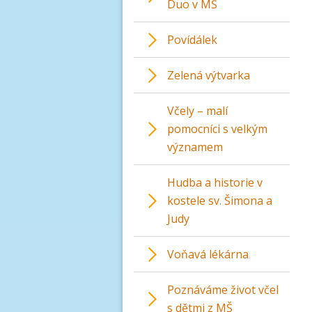
Duo v MŠ
Povídálek
Zelená výtvarka
Včely – malí
pomocníci s velkým
významem
Hudba a historie v
kostele sv. Šimona a
Judy
Voňavá lékárna
Poznáváme život včel
s dětmi z MŠ