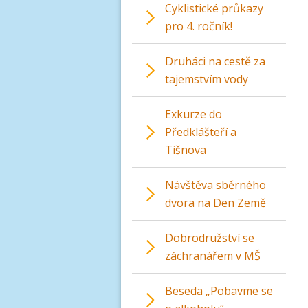
Cyklistické průkazy
pro 4. ročník!
Druháci na cestě za
tajemstvím vody
Exkurze do
Předklášteří a
Tišnova
Návštěva sběrného
dvora na Den Země
Dobrodružství se
záchranářem v MŠ
Beseda „Pobavme se