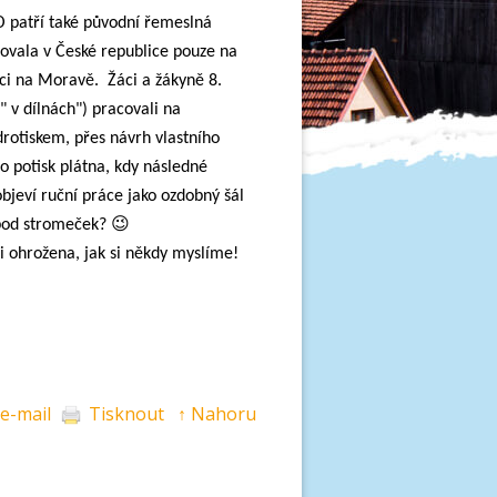
O patří také původní řemeslná
ovala v České republice pouze na
ici na Moravě. Žáci a žákyně 8.
" v dílnách") pracovali na
rotiskem, přes návrh vlastního
po potisk plátna, kdy následné
bjeví ruční práce jako ozdobný šál
 pod stromeček? 😉
 ohrožena, jak si někdy myslíme!
 e-mail
Tisknout
↑ Nahoru