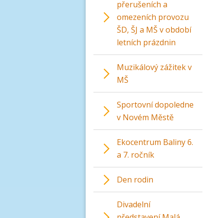
přerušeních a
omezeních provozu
ŠD, ŠJ a MŠ v období
letních prázdnin
Muzikálový zážitek v
MŠ
Sportovní dopoledne
v Novém Městě
Ekocentrum Baliny 6.
a 7. ročník
Den rodin
Divadelní
představení Malá