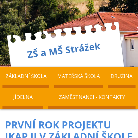
ZÁKLADNÍ ŠKOLA
MATEŘSKÁ ŠKOLA
DRUŽINA
JÍDELNA
ZAMĚSTNANCI - KONTAKTY
PRVNÍ ROK PROJEKTU
IKAP II V ZÁKLADNÍ ŠKOLE