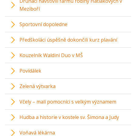
Druháci navštívili farmu rodiny Hatlákových v
Meziboří
Sportovní dopoledne
Předškoláci úspěšně dokončili kurz plavání
Kouzelník Waldini Duo v MŠ
Povídálek
Zelená výtvarka
Včely – malí pomocníci s velkým významem
Hudba a historie v kostele sv. Šimona a Judy
Voňavá lékárna