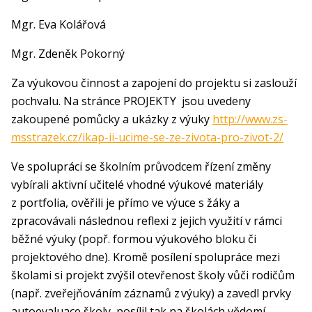
Mgr. Eva Kolářová
Mgr. Zdeněk Pokorný
Za výukovou činnost a zapojení do projektu si zaslouží
pochvalu. Na stránce PROJEKTY jsou uvedeny
zakoupené pomůcky a ukázky z výuky
http://www.zs-
msstrazek.cz/ikap-ii-ucime-se-ze-zivota-pro-zivot-2/
Ve spolupráci se školním průvodcem řízení změny
vybírali aktivní učitelé vhodné výukové materiály
z portfolia, ověřili je přímo ve výuce s žáky a
zpracovávali následnou reflexi z jejich využití v rámci
běžné výuky (popř. formou výukového bloku či
projektového dne). Kromě posílení spolupráce mezi
školami si projekt zvýšil otevřenost školy vůči rodičům
(např. zveřejňováním záznamů z výuky) a zavedl prvky
autoevaluace školy, posílil tak na školách vědomí