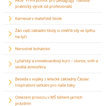
Akce "První pomoc pro pedagogy" nabídla
praktický výcvik od profesionálů
Karneval v mateřské škole
Žáci naší základní školy si změřili síly ve šplhu
na tyči
Nerostné bohatství
Lyžařský a snowboardový kurz – slunce, sníh a
skvělá atmosféra
Beseda s vojáky z letecké základny Čáslav:
Inspirativní setkání pro naše žáky
Omezení provozu v MŠ během jarních
prázdnin