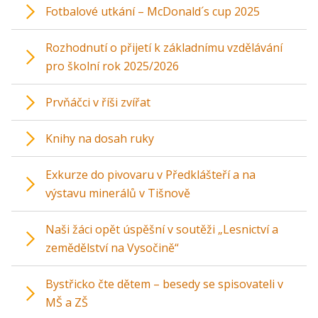
Fotbalové utkání – McDonald´s cup 2025
Rozhodnutí o přijetí k základnímu vzdělávání
pro školní rok 2025/2026
Prvňáčci v říši zvířat
Knihy na dosah ruky
Exkurze do pivovaru v Předklášteří a na
výstavu minerálů v Tišnově
Naši žáci opět úspěšní v soutěži „Lesnictví a
zemědělství na Vysočině“
Bystřicko čte dětem – besedy se spisovateli v
MŠ a ZŠ