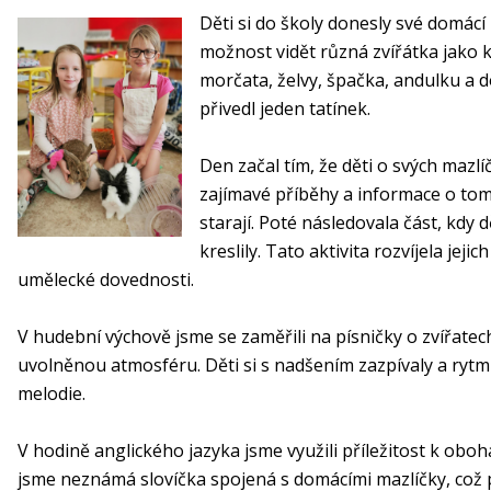
Děti si do školy donesly své domácí 
možnost vidět různá zvířátka jako kr
morčata, želvy, špačka, andulku a d
přivedl jeden tatínek.
Den začal tím, že děti o svých mazlíč
zajímavé příběhy a informace o tom,
starají. Poté následovala část, kdy 
kreslily. Tato aktivita rozvíjela jej
umělecké dovednosti.
V hudební výchově jsme se zaměřili na písničky o zvířatech
uvolněnou atmosféru. Děti si s nadšením zazpívaly a ryt
melodie.
V hodině anglického jazyka jsme využili příležitost k oboh
jsme neznámá slovíčka spojená s domácími mazlíčky, což