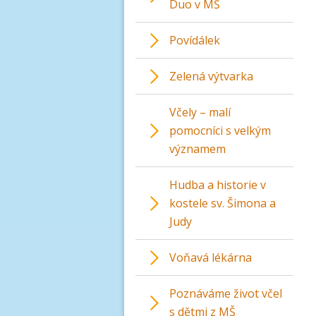
Duo v MŠ
Povídálek
Zelená výtvarka
Včely – malí
pomocníci s velkým
významem
Hudba a historie v
kostele sv. Šimona a
Judy
Voňavá lékárna
Poznáváme život včel
s dětmi z MŠ