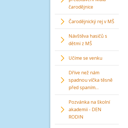
čarodějnice
Čarodějnický rej v MŠ
Návštěva hasičů s
dětmi z MŠ
Učíme se venku
Dříve než nám
spadnou víčka těsně
před spaním…
Pozvánka na školní
akademii - DEN
RODIN