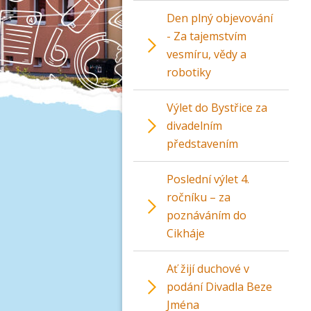
Den plný objevování
- Za tajemstvím
vesmíru, vědy a
robotiky
Výlet do Bystřice za
divadelním
představením
Poslední výlet 4.
ročníku – za
poznáváním do
Cikháje
Ať žijí duchové v
podání Divadla Beze
Jména