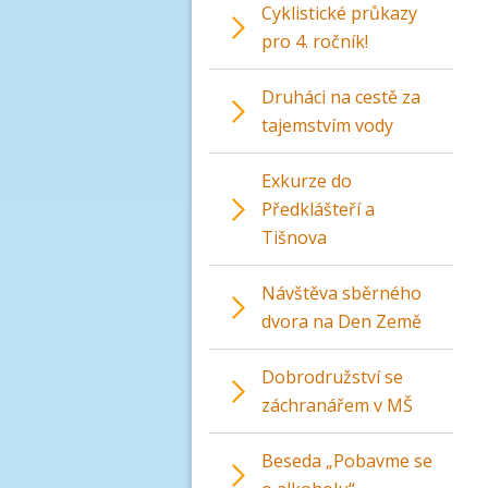
Cyklistické průkazy
pro 4. ročník!
Druháci na cestě za
tajemstvím vody
Exkurze do
Předklášteří a
Tišnova
Návštěva sběrného
dvora na Den Země
Dobrodružství se
záchranářem v MŠ
Beseda „Pobavme se