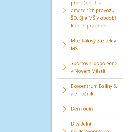
přerušeních a
omezeních provozu
ŠD, ŠJ a MŠ v období
letních prázdnin
Muzikálový zážitek v
MŠ
Sportovní dopoledne
v Novém Městě
Ekocentrum Baliny 6.
a 7. ročník
Den rodin
Divadelní
představení Malá