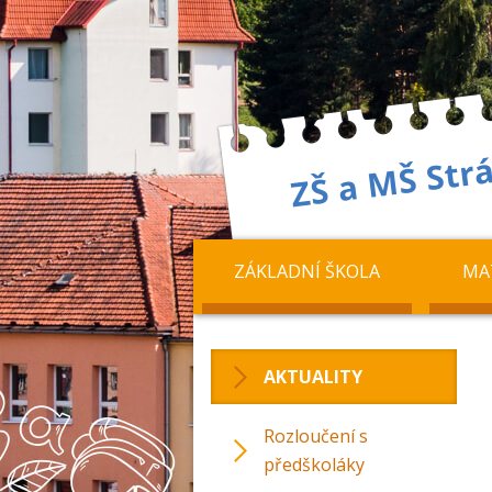
ZÁKLADNÍ ŠKOLA
MA
AKTUALITY
Rozloučení s
předškoláky