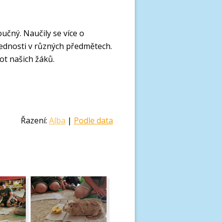
učný. Naučily se více o
vednosti v různých předmětech.
ot našich žáků.
Řazení:
Alba
|
Podle data