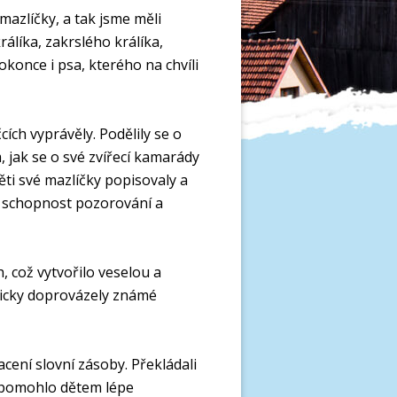
mazlíčky, a tak jsme měli
álíka, zakrslého králíka,
okonce i psa, kterého na chvíli
cích vyprávěly. Podělily se o
 jak se o své zvířecí kamarády
děti své mazlíčky popisovaly a
ich schopnost pozorování a
, což vytvořilo veselou a
micky doprovázely známé
acení slovní zásoby. Překládali
 pomohlo dětem lépe