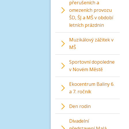
přerušeních a
omezeních provozu
ŠD, ŠJ a MŠ v období
letních prázdnin
Muzikálový zážitek v
MŠ
Sportovní dopoledne
v Novém Městě
Ekocentrum Baliny 6.
a 7. ročník
Den rodin
Divadelní
představení Malá