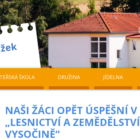
TEŘSKÁ ŠKOLA
DRUŽINA
JÍDELNA
NAŠI ŽÁCI OPĚT ÚSPĚŠNÍ V
„LESNICTVÍ A ZEMĚDĚLSTV
VYSOČINĚ“