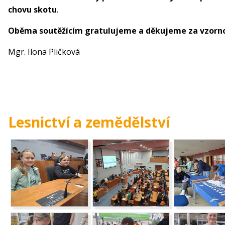
chovu skotu
.
Oběma soutěžícím gratulujeme a děkujeme za vzorno
Mgr. Ilona Pličková
Lesnictví a zemědělství