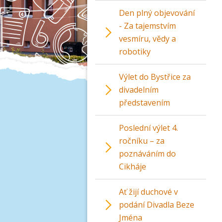
Den plný objevování
- Za tajemstvím
vesmíru, vědy a
robotiky
Výlet do Bystřice za
divadelním
představením
Poslední výlet 4.
ročníku – za
poznáváním do
Cikháje
Ať žijí duchové v
podání Divadla Beze
Jména