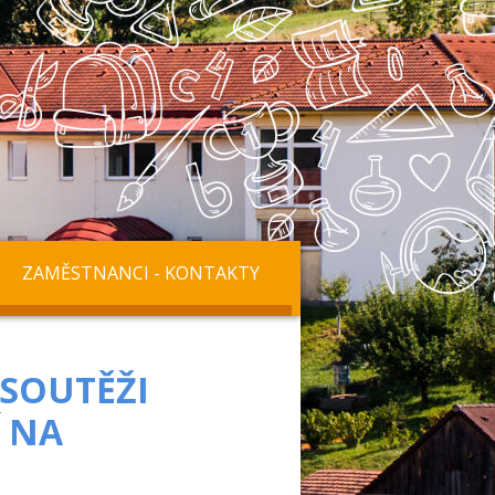
ZAMĚSTNANCI - KONTAKTY
 SOUTĚŽI
Í NA