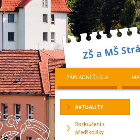
ZÁKLADNÍ ŠKOLA
MA
AKTUALITY
Rozloučení s
předškoláky