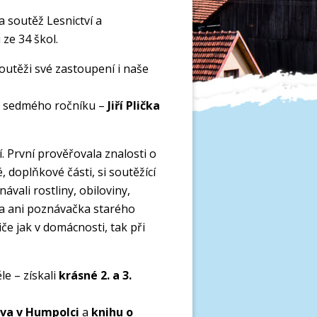
a soutěž Lesnictví a
 ze 34 škol.
outěži své zastoupení i naše
ci sedmého ročníku –
Jiří Plička
. První prověřovala znalosti o
, doplňkové části, si soutěžící
návali rostliny, obiloviny,
la ani poznávačka starého
če jak v domácnosti, tak při
e – získali
krásné 2. a 3.
ova v Humpolci
a
knihu o