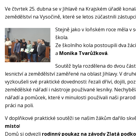
Ve čtvrtek 25. dubna se v Jihlavě na Krajském úřadě konal
zemědělství na Vysočině, které se letos zúčastnili zástupci
Stejně jako v loňském roce měla v s
škola.
Ze školního kola postoupili dva žá
a
Monika Tvarůžková
.
Soutěž byla rozdělena do dvou částí
lesnictví a zemědělství zaměřené na oblast Jihlavy. V druhé
vyzkoušeli své praktické dovednosti: řezali dříví, dojili, poz
zemědělské nářadí i nástroje používané lesníky. Nechybě
nářadí a pomůcek, které v minulosti používali naši prarodi
práci na poli.
V doplňkové praktické soutěži se našim žákům dařilo skvěl
místo
!
Domů si odvezli
rodinný poukaz na závody Zlatá podk