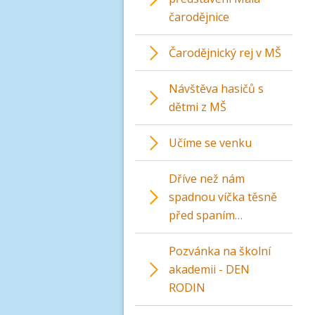
čarodějnice
Čarodějnický rej v MŠ
Návštěva hasičů s
dětmi z MŠ
Učíme se venku
Dříve než nám
spadnou víčka těsně
před spaním…
Pozvánka na školní
akademii - DEN
RODIN