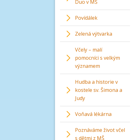
Duo v MŠ
Povídálek
Zelená výtvarka
Včely – malí
pomocníci s velkým
významem
Hudba a historie v
kostele sv. Šimona a
Judy
Voňavá lékárna
Poznáváme život včel
s dětmi z MŠ