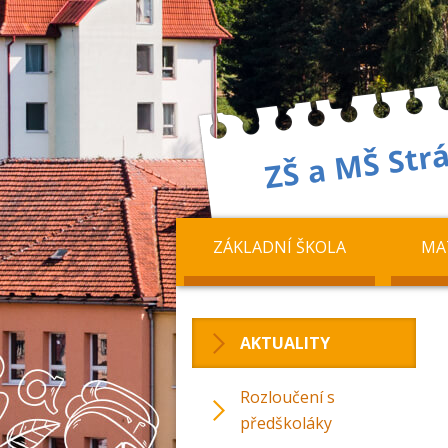
ZÁKLADNÍ ŠKOLA
MA
AKTUALITY
Rozloučení s
předškoláky