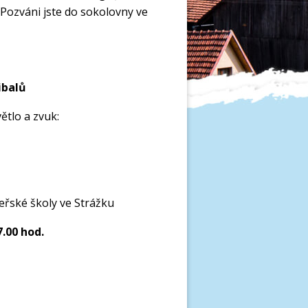
Pozváni jste do sokolovny ve
ibalů
ětlo a zvuk:
eřské školy ve Strážku
7.00 hod.