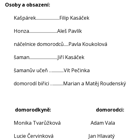
Osoby a obsazení:
Kašpárek.........................Filip Kasáček
Honza..............................Aleš Pavlík
náčelnice domorodců.....Pavla Koukolová
šaman..............................Jiří Kasáček
šamanův učeň …............Vít Pečinka
domorodí biřici …..........Marian a Matěj Roudenský
domorodkyně: domorodci:
Monika Tvarůžková Adam Vala
Lucie Červinková Jan Hl