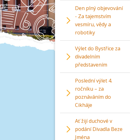
Den plný objevování
- Za tajemstvím
vesmíru, vědy a
robotiky
Výlet do Bystřice za
divadelním
představením
Poslední výlet 4.
ročníku – za
poznáváním do
Cikháje
Ať žijí duchové v
podání Divadla Beze
Jména