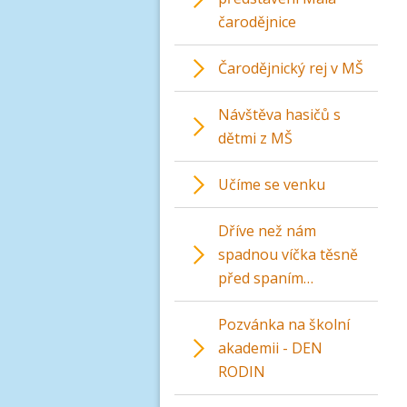
čarodějnice
Čarodějnický rej v MŠ
Návštěva hasičů s
dětmi z MŠ
Učíme se venku
Dříve než nám
spadnou víčka těsně
před spaním…
Pozvánka na školní
akademii - DEN
RODIN