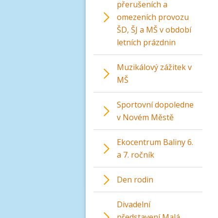
přerušeních a
omezeních provozu
ŠD, ŠJ a MŠ v období
letních prázdnin
Muzikálový zážitek v
MŠ
Sportovní dopoledne
v Novém Městě
Ekocentrum Baliny 6.
a 7. ročník
Den rodin
Divadelní
představení Malá