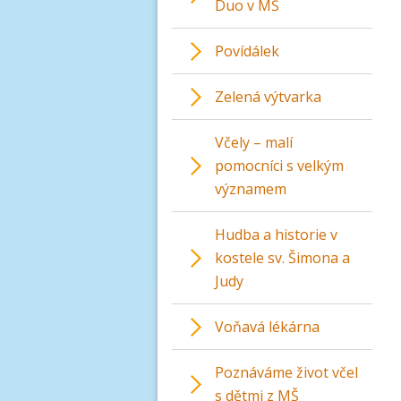
Duo v MŠ
Povídálek
Zelená výtvarka
Včely – malí
pomocníci s velkým
významem
Hudba a historie v
kostele sv. Šimona a
Judy
Voňavá lékárna
Poznáváme život včel
s dětmi z MŠ