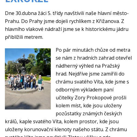
Dne 30.dubna žáci 5. třídy navštívili naše hlavní město-
Prahu. Do Prahy jsme dojeli rychlíkem z Křižanova. Z
hlavního vlakové nádraží jsme se k historickému jádru
přiblížili metrem.
Po pár minutách chůze od metra
se nám z hradních zahrad otevřel
nádherný výhled na Pražský
hrad. Nejdříve jsme zamířili do
chrámu svatého Víta, kde jsme s
odborným výkladem paní
učitelky Zory Prokopové prošli
kolem míst, kde jsou uloženy
pozůstatky známých českých
králů, kaple svatého Víta, kolem prostor, kde jsou
uloženy korunovační klenoty našeho státu. Z chrámu