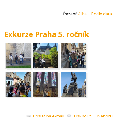
Řazení:
Alba
|
Podle data
Exkurze Praha 5. ročník
Poslat na e-mail
Tisknout
↑ Nahoru