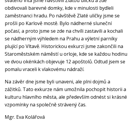
svatého Víta jsme navštívili Zlatou uličku a zde
obdivovali barevné domky, kde v minulosti bydleli
zaměstnanci hradu. Po návštěvě Zlaté uličky jsme se
prošli po Karlově mostě. Bylo nádherné sluneční
počasí, a proto jsme se zde na chvíli zastavili a kochali
se nádherným výhledem na Prahu a výletní parníky
plující po Vltavě. Historickou exkurzi jsme zakončili na
Staroměstském náměstí u orloje, kde se každou hodinu
ve dvou okénkách objevuje 12 apoštolů. Odtud jsem se
pomalu vraceli k vlakovému nádraží.
Na závěr dne jsme byli unaveni, ale plni dojmů a
zážitků. Tato exkurze nám umožnila pochopit historii a
kulturu hlavního města, ale především odnést si krásné
vzpomínky na společně strávený čas.
Mgr. Eva Kolářová