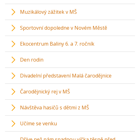
Muzikálový zážitek v MŠ
Sportovní dopoledne v Novém Městě
Ekocentrum Baliny 6. a 7. ročník
Den rodin
Divadelní představení Malá čarodějnice
Čarodějnický rej v MŠ
Návštěva hasičů s dětmi z MŠ
Učíme se venku
Dříve než nám spadnou víčka těsně před