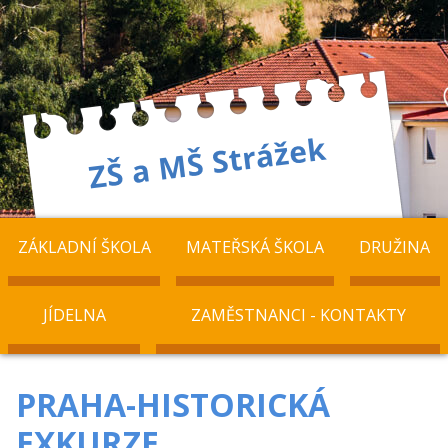
ZÁKLADNÍ ŠKOLA
MATEŘSKÁ ŠKOLA
DRUŽINA
JÍDELNA
ZAMĚSTNANCI - KONTAKTY
PRAHA-HISTORICKÁ
EXKURZE