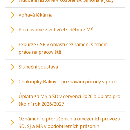
Hudba a historie v kostele sv. Šimona a Judy
Voňavá lékárna
Poznáváme život včel s dětmi z MŠ
Exkurze ČSP v oblasti seznámení s trhem
práce na pracoviště
Sluneční soustava
Chaloupky Baliny – poznávání přírody v praxi
Úplata za MŠ a ŠD v červenci 2026 a úplata pro
školní rok 2026/2027
Oznámení o přerušeních a omezeních provozu
ŠD, ŠJ a MŠ v období letních prázdnin