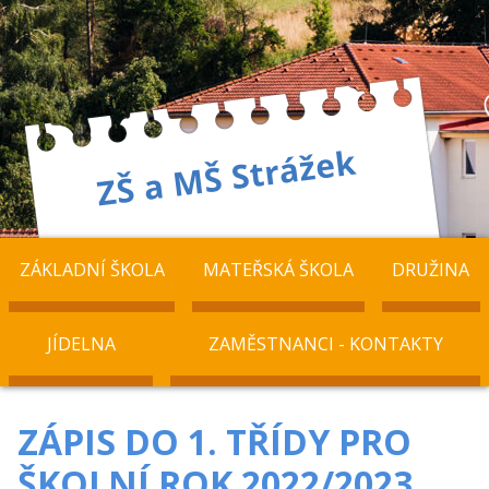
ZÁKLADNÍ ŠKOLA
MATEŘSKÁ ŠKOLA
DRUŽINA
JÍDELNA
ZAMĚSTNANCI - KONTAKTY
ZÁPIS DO 1. TŘÍDY PRO
ŠKOLNÍ ROK 2022/2023