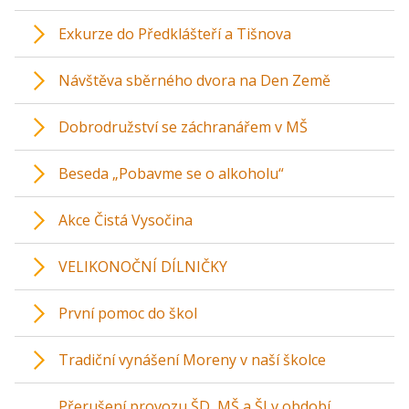
Exkurze do Předklášteří a Tišnova
Návštěva sběrného dvora na Den Země
Dobrodružství se záchranářem v MŠ
Beseda „Pobavme se o alkoholu“
Akce Čistá Vysočina
VELIKONOČNÍ DÍLNIČKY
První pomoc do škol
Tradiční vynášení Moreny v naší školce
Přerušení provozu ŠD, MŠ a ŠJ v období