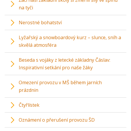
Žáci naší základní školy si změřili síly ve šplhu
na tyči
Nerostné bohatství
Lyžařský a snowboardový kurz – slunce, sníh a
skvělá atmosféra
Beseda s vojáky z letecké základny Čáslav:
Inspirativní setkání pro naše žáky
Omezení provozu v MŠ během jarních
prázdnin
Čtyřlístek
Oznámení o přerušení provozu ŠD