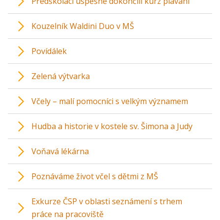
Předškoláci úspěšně dokončili kurz plavání
Kouzelník Waldini Duo v MŠ
Povídálek
Zelená výtvarka
Včely – malí pomocníci s velkým významem
Hudba a historie v kostele sv. Šimona a Judy
Voňavá lékárna
Poznáváme život včel s dětmi z MŠ
Exkurze ČSP v oblasti seznámení s trhem
práce na pracoviště