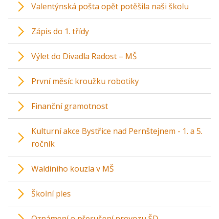
Valentýnská pošta opět potěšila naši školu
Zápis do 1. třídy
Výlet do Divadla Radost – MŠ
První měsíc kroužku robotiky
Finanční gramotnost
Kulturní akce Bystřice nad Pernštejnem - 1. a 5.
ročník
Waldiniho kouzla v MŠ
Školní ples
Oznámení o přerušení provozu ŠD