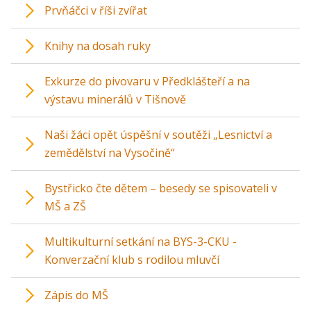
Prvňáčci v říši zvířat
Knihy na dosah ruky
Exkurze do pivovaru v Předklášteří a na
výstavu minerálů v Tišnově
Naši žáci opět úspěšní v soutěži „Lesnictví a
zemědělství na Vysočině“
Bystřicko čte dětem – besedy se spisovateli v
MŠ a ZŠ
Multikulturní setkání na BYS-3-CKU -
Konverzační klub s rodilou mluvčí
Zápis do MŠ