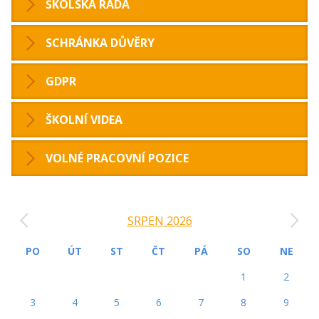
ŠKOLSKÁ RADA
SCHRÁNKA DŮVĚRY
GDPR
ŠKOLNÍ VIDEA
VOLNÉ PRACOVNÍ POZICE
‹
›
SRPEN 2026
PO
ÚT
ST
ČT
PÁ
SO
NE
1
2
3
4
5
6
7
8
9