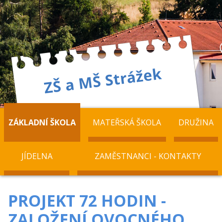
ZÁKLADNÍ ŠKOLA
MATEŘSKÁ ŠKOLA
DRUŽINA
JÍDELNA
ZAMĚSTNANCI - KONTAKTY
PROJEKT 72 HODIN -
ZALOŽENÍ OVOCNÉHO