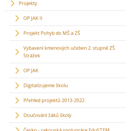
Projekty
OP JAK II
Projekt Pohyb do MŠ a ZŠ
Vybavení kmenových učeben 2. stupně ZŠ
Strážek
OP JAK
Digitalizujeme školu
Přehled projektů 2013-2022
Doučování žáků školy
Česko - rakouská spolupráce EduSTEM