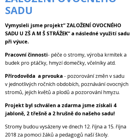
SADU
Vymysleli jsme projekt“ ZALOŽENÍ OVOCNÉHO
SADU U ZŠ A M Š STRÁŽEK“ a následné využití sadu
při výuce.
Pracovní činnosti
- péče o stromy, výroba krmítek a
budek pro ptáčky, hmyzí domečky, včelníky atd.
Přírodověda a prvouka
- pozorování změn v sadu
v jednotlivých ročních obdobích, poznávání ovocných
stromů, jejich květů a plodů a pozorování hmyzu.
Projekt byl schválen a zdarma jsme získali 4
jabloně, 2 třešně a 2 hrušně do našeho sadu!
Stromy budou vysázeny ve dnech 12. října a 15. října
2018 za pomoci žáků a pedagogů naší školy.