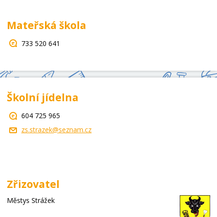
Mateřská škola
733 520 641
Školní jídelna
604 725 965
zs.strazek@seznam.cz
Zřizovatel
Městys Strážek