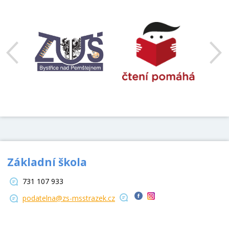
předchozí
Základní škola
731 107 933
podatelna@zs-msstrazek.cz