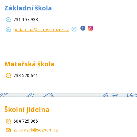
Základní škola
731 107 933
podatelna@zs-msstrazek.cz
Mateřská škola
733 520 641
Školní jídelna
604 725 965
zs.strazek@seznam.cz