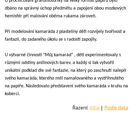
U procvičování grafomotoriky na velký formát papíru bylo
dbáno na správný úchop předmětu a zapojení obou mozkových
hemisfér při malování oběma rukama zároveň.
Při modelování kamaráda z plastelíny děti rozvíjely tvořivost a
fantazii, do zadaného úkolu se s radostí zapojily.
U výtvarné činnosti "Můj kamarád" , děti experimentovaly s
různými odstíny anilinových barev, a každý si tak vytvořil
unikátní podklad dle své fantazie, na který po zaschnutí nalepil
svého kamaráda, kterého měl namalovaného a vystřihnutého
na papíře. Následovalo představení svého kamaráda v kruhu na
koberci.
Řazení:
Alba
|
Podle data