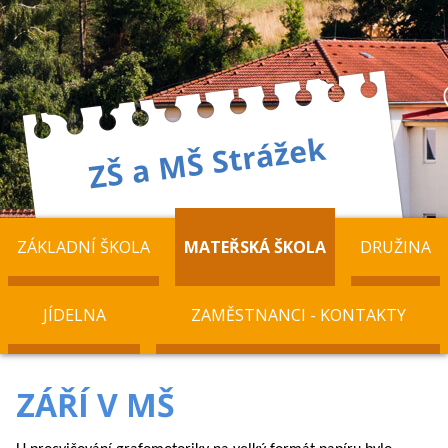
ZÁKLADNÍ ŠKOLA
MATEŘSKÁ ŠKOLA
DRUŽINA
JÍDELNA
ZAMĚSTNANCI - KONTAKTY
ZÁŘÍ V MŠ