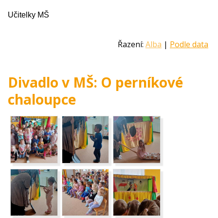
Učitelky MŠ
Řazení:
Alba
|
Podle data
Divadlo v MŠ: O perníkové
chaloupce