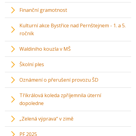
Finanční gramotnost
Kulturní akce Bystřice nad Pernštejnem - 1. a 5.
ročník
Waldiniho kouzla v MŠ
Školní ples
Oznámení o přerušení provozu ŠD
Tříkrálová koleda zpříjemnila úterní
dopoledne
„Zelená výprava“ v zimě
PF 2025