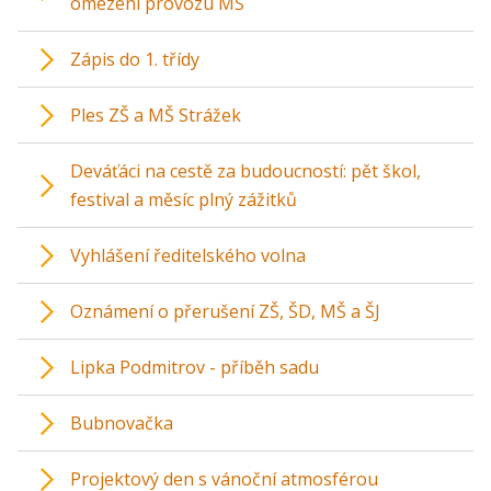
omezení provozu MŠ
Zápis do 1. třídy
Ples ZŠ a MŠ Strážek
Deváťáci na cestě za budoucností: pět škol,
festival a měsíc plný zážitků
Vyhlášení ředitelského volna
Oznámení o přerušení ZŠ, ŠD, MŠ a ŠJ
Lipka Podmitrov - příběh sadu
Bubnovačka
Projektový den s vánoční atmosférou