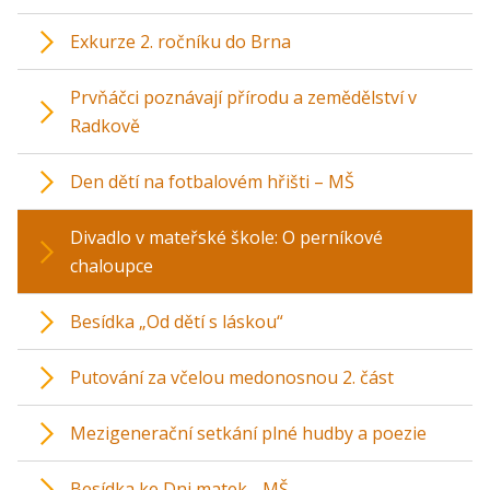
Exkurze 2. ročníku do Brna
Prvňáčci poznávají přírodu a zemědělství v
Radkově
Den dětí na fotbalovém hřišti – MŠ
Divadlo v mateřské škole: O perníkové
chaloupce
Besídka „Od dětí s láskou“
Putování za včelou medonosnou 2. část
Mezigenerační setkání plné hudby a poezie
Besídka ke Dni matek - MŠ