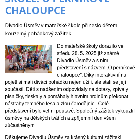
CHALOUPCE
Divadlo Úsměv v mateřské škole přineslo dětem
kouzelný pohádkový zážitek.
Do mateřské školy dorazilo ve
středu 28. 5. 2025 již známé
Divadlo Úsměv a s ním i
představení s názvem „O perníkové
chaloupce”. Díky interaktivnímu
pojetí si malí diváci pohádku nejen užili, ale stali se její
součástí. Děti s nadšením odpovídaly na dotazy, zpívaly
písničky, tleskaly a pomáhaly hlavním hrdinům překonat
nástrahy temného lesa a zlou čarodějnici. Celé
představení bylo velmi poutavé. Společný zážitek vykouzlil
úsměvy na dětských tvářích a zpříjemnil den všem
zúčastněným.
Děkujeme Divadlu Úsměv za krásný kulturní zážitek!