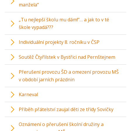
manžela“
„Tu nejlepší školu mu dám!“… a jak to v té
škole vypadá???
Individuální projekty 8. ročníku v ČSP
Soutěž Čtyřlístek v Bystřici nad Pernštejnem
Přerušení provozu ŠD a omezení provozu MŠ
v období jarních prázdnin
Karneval
Příběh přátelství zaujal děti ze třídy Sovičky
Oznámení o přerušení školní družiny a