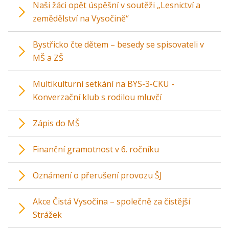
Naši žáci opět úspěšní v soutěži „Lesnictví a
zemědělství na Vysočině“
Bystřicko čte dětem – besedy se spisovateli v
MŠ a ZŠ
Multikulturní setkání na BYS-3-CKU -
Konverzační klub s rodilou mluvčí
Zápis do MŠ
Finanční gramotnost v 6. ročníku
Oznámení o přerušení provozu ŠJ
Akce Čistá Vysočina – společně za čistější
Strážek