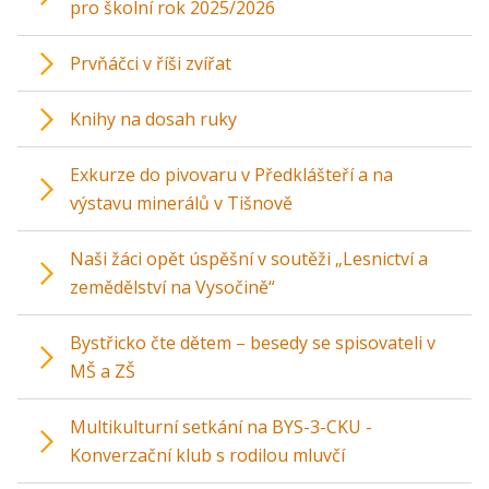
pro školní rok 2025/2026
Prvňáčci v říši zvířat
Knihy na dosah ruky
Exkurze do pivovaru v Předklášteří a na
výstavu minerálů v Tišnově
Naši žáci opět úspěšní v soutěži „Lesnictví a
zemědělství na Vysočině“
Bystřicko čte dětem – besedy se spisovateli v
MŠ a ZŠ
Multikulturní setkání na BYS-3-CKU -
Konverzační klub s rodilou mluvčí