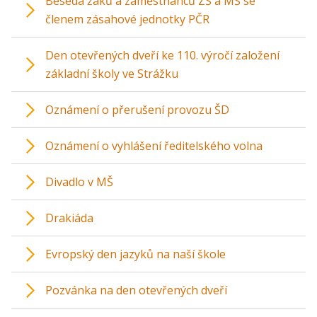
Beseda žáků a zaměstnanců ZŠ a MŠ se
členem zásahové jednotky PČR
Den otevřených dveří ke 110. výročí založení
základní školy ve Strážku
Oznámení o přerušení provozu ŠD
Oznámení o vyhlášení ředitelského volna
Divadlo v MŠ
Drakiáda
Evropský den jazyků na naší škole
Pozvánka na den otevřených dveří