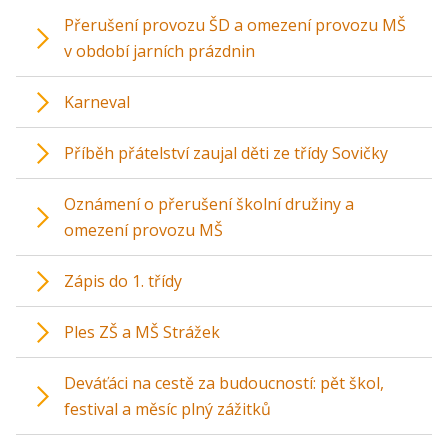
Přerušení provozu ŠD a omezení provozu MŠ
v období jarních prázdnin
Karneval
Příběh přátelství zaujal děti ze třídy Sovičky
Oznámení o přerušení školní družiny a
omezení provozu MŠ
Zápis do 1. třídy
Ples ZŠ a MŠ Strážek
Deváťáci na cestě za budoucností: pět škol,
festival a měsíc plný zážitků