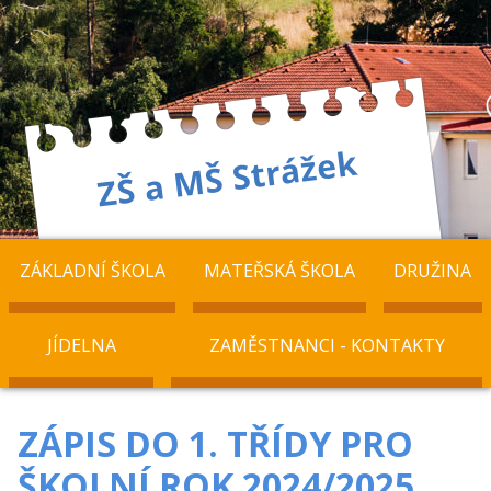
ZÁKLADNÍ ŠKOLA
MATEŘSKÁ ŠKOLA
DRUŽINA
JÍDELNA
ZAMĚSTNANCI - KONTAKTY
ZÁPIS DO 1. TŘÍDY PRO
ŠKOLNÍ ROK 2024/2025