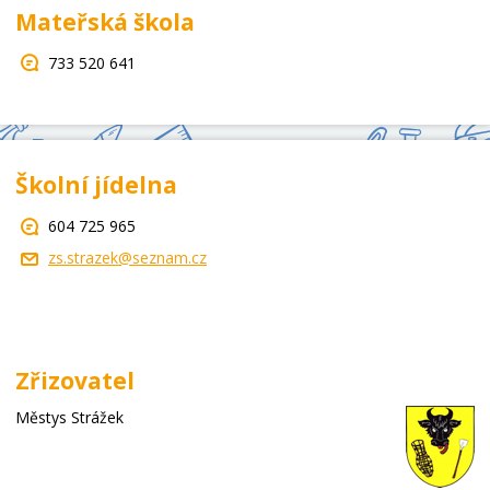
Mateřská škola
733 520 641
Školní jídelna
604 725 965
zs.strazek@seznam.cz
Zřizovatel
Městys Strážek