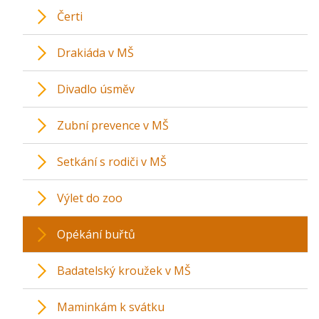
Čerti
Drakiáda v MŠ
Divadlo úsměv
Zubní prevence v MŠ
Setkání s rodiči v MŠ
Výlet do zoo
Opékání buřtů
Badatelský kroužek v MŠ
Maminkám k svátku