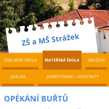
ZÁKLADNÍ ŠKOLA
MATEŘSKÁ ŠKOLA
DRUŽINA
JÍDELNA
ZAMĚSTNANCI - KONTAKTY
OPÉKÁNÍ BUŘTŮ