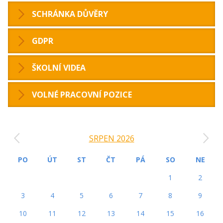
SCHRÁNKA DŮVĚRY
GDPR
ŠKOLNÍ VIDEA
VOLNÉ PRACOVNÍ POZICE
‹
›
SRPEN 2026
PO
ÚT
ST
ČT
PÁ
SO
NE
1
2
3
4
5
6
7
8
9
10
11
12
13
14
15
16