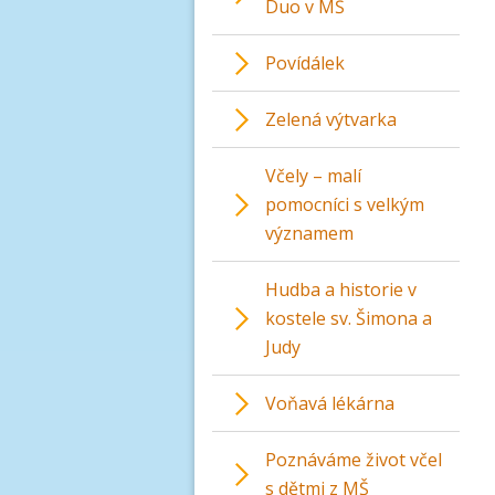
Duo v MŠ
Povídálek
Zelená výtvarka
Včely – malí
pomocníci s velkým
významem
Hudba a historie v
kostele sv. Šimona a
Judy
Voňavá lékárna
Poznáváme život včel
s dětmi z MŠ