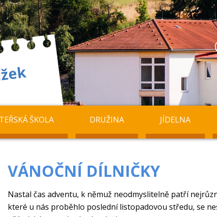
TEŘSKÁ ŠKOLA
DRUŽINA
JÍDELNA
VÁNOČNÍ DÍLNIČKY
Nastal čas adventu, k němuž neodmyslitelně patří nejrůzně
které u nás proběhlo poslední listopadovou středu, se nes