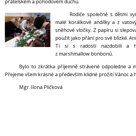
přátelském a pohodovém duchu.
Rodiče společně s dětmi vyrá
malé korálkové andílky a z vatový
sněhové vločky. Z papíru si slepov
použít jako přání pro své blízké. An
Ti si s radostí nazdobili a 
z marshmallow bonbonů.
Bylo to zkrátka příjemně strávené odpoledne a mo
Přejeme všem krásné a především klidné prožití Vánoc a 
Mgr. Ilona Pličková