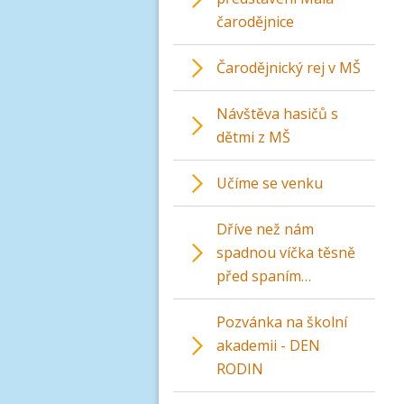
čarodějnice
Čarodějnický rej v MŠ
Návštěva hasičů s
dětmi z MŠ
Učíme se venku
Dříve než nám
spadnou víčka těsně
před spaním…
Pozvánka na školní
akademii - DEN
RODIN