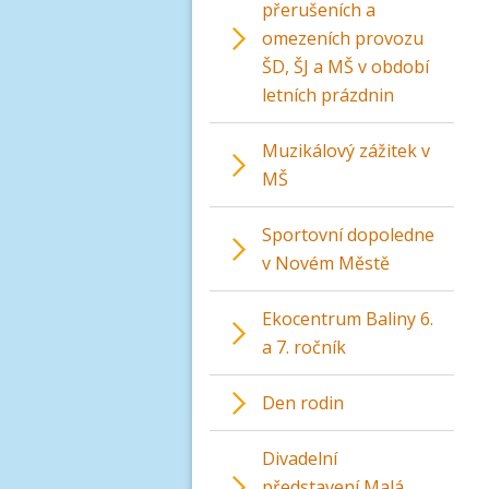
přerušeních a
omezeních provozu
ŠD, ŠJ a MŠ v období
letních prázdnin
Muzikálový zážitek v
MŠ
Sportovní dopoledne
v Novém Městě
Ekocentrum Baliny 6.
a 7. ročník
Den rodin
Divadelní
představení Malá