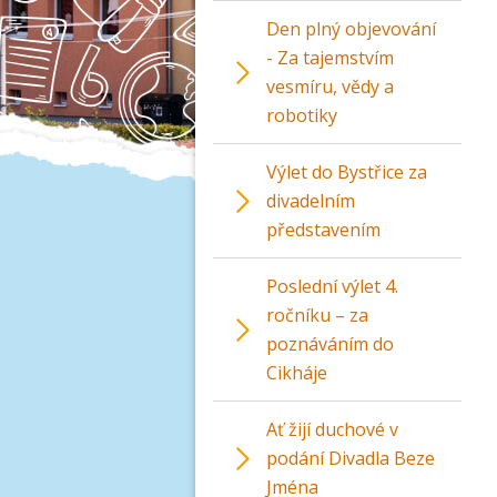
Den plný objevování
- Za tajemstvím
vesmíru, vědy a
robotiky
Výlet do Bystřice za
divadelním
představením
Poslední výlet 4.
ročníku – za
poznáváním do
Cikháje
Ať žijí duchové v
podání Divadla Beze
Jména