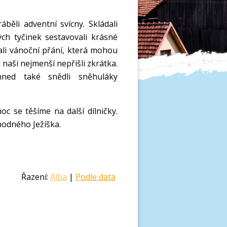
běli adventní svícny. Skládali
ch tyčinek sestavovali krásné
ali vánoční přání, která mohou
i naši nejmenší nepřišli zkrátka.
hned také snědli sněhuláky
c se těšíme na další dílničky.
hodného Ježíška.
Řazení:
Alba
|
Podle data