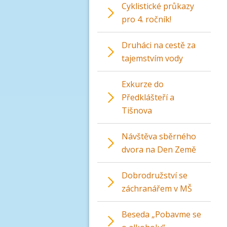
Cyklistické průkazy
pro 4. ročník!
Druháci na cestě za
tajemstvím vody
Exkurze do
Předklášteří a
Tišnova
Návštěva sběrného
dvora na Den Země
Dobrodružství se
záchranářem v MŠ
Beseda „Pobavme se