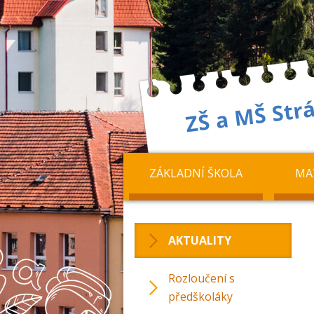
ZÁKLADNÍ ŠKOLA
MA
AKTUALITY
Rozloučení s
předškoláky