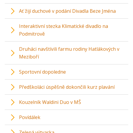
Ať žijí duchové v podání Divadla Beze Jména
Interaktivní stezka Klimatické divadlo na
Podmitrově
Druháci navštívili farmu rodiny Hatlákových v
Meziboří
Sportovní dopoledne
Předškoláci úspěšně dokončili kurz plavání
Kouzelník Waldini Duo v MŠ
Povídálek
Zelená výtvarka