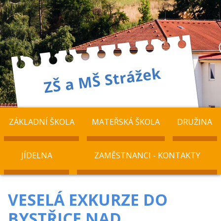
ZÁKLADNÍ ŠKOLA
MATEŘSKÁ ŠKOLA
DRUŽINA
JÍDELNA
ZAMĚSTNANCI - KONTAKTY
VESELÁ EXKURZE DO
BYSTŘICE NAD