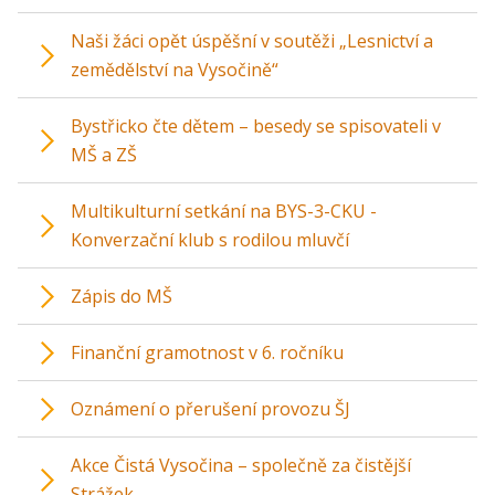
Naši žáci opět úspěšní v soutěži „Lesnictví a
zemědělství na Vysočině“
Bystřicko čte dětem – besedy se spisovateli v
MŠ a ZŠ
Multikulturní setkání na BYS-3-CKU -
Konverzační klub s rodilou mluvčí
Zápis do MŠ
Finanční gramotnost v 6. ročníku
Oznámení o přerušení provozu ŠJ
Akce Čistá Vysočina – společně za čistější
Strážek