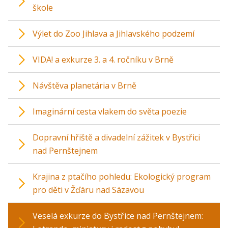
škole
Výlet do Zoo Jihlava a Jihlavského podzemí
VIDA! a exkurze 3. a 4. ročníku v Brně
Návštěva planetária v Brně
Imaginární cesta vlakem do světa poezie
Dopravní hřiště a divadelní zážitek v Bystřici
nad Pernštejnem
Krajina z ptačího pohledu: Ekologický program
pro děti v Žďáru nad Sázavou
Veselá exkurze do Bystřice nad Pernštejnem: