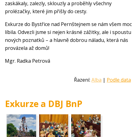
zaskákaly, zalezly, sklouzly a proběhly všechny
prolézačky, které jim přišly do cesty.
Exkurze do Bystřice nad Pernštejnem se nám všem moc
líbila. Odvezli jsme si nejen krásné zážitky, ale i spoustu
nových poznatků – a hlavně dobrou náladu, která nás
provázela až domů!
Mgr. Radka Petrová
Řazení:
Alba
|
Podle data
Exkurze a DBJ BnP