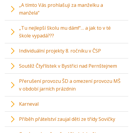
„A tímto Vás prohlašuji za manželku a
manžela“
„Tu nejlepší školu mu dám!“… a jak to v té
škole vypadá???
Individuální projekty 8. ročníku v ČSP
Soutěž Čtyřlístek v Bystřici nad Pernštejnem
Přerušení provozu ŠD a omezení provozu MŠ
v období jarních prázdnin
Karneval
Příběh přátelství zaujal děti ze třídy Sovičky