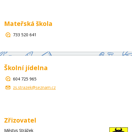
Mateřská škola
733 520 641
Školní jídelna
604 725 965
zs.strazek@seznam.cz
Zřizovatel
Městys Strážek