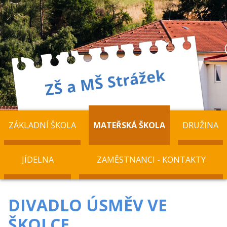
ZÁKLADNÍ ŠKOLA
MATEŘSKÁ ŠKOLA
DRUŽINA
JÍDELNA
ZAMĚSTNANCI - KONTAKTY
DIVADLO ÚSMĚV VE
ŠKOLCE