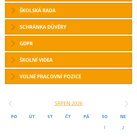
ŠKOLSKÁ RADA
SCHRÁNKA DŮVĚRY
GDPR
ŠKOLNÍ VIDEA
VOLNÉ PRACOVNÍ POZICE
‹
›
SRPEN 2026
PO
ÚT
ST
ČT
PÁ
SO
NE
1
2