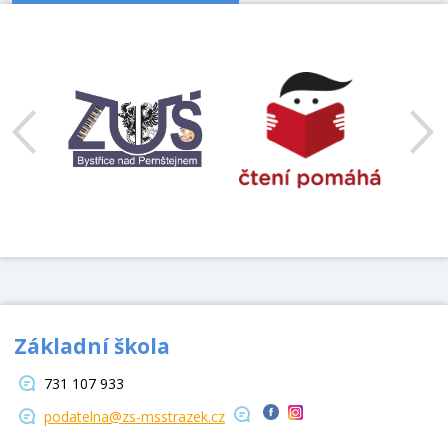
předchozí
Základní škola
731 107 933
podatelna@zs-msstrazek.cz