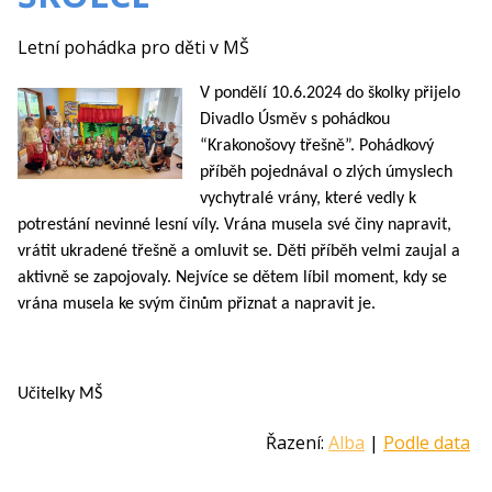
Letní pohádka pro děti v MŠ
V pondělí 10.6.2024 do školky přijelo
Divadlo Úsměv s pohádkou
“Krakonošovy třešně”. Pohádkový
příběh pojednával o zlých úmyslech
vychytralé vrány, které vedly k
potrestání nevinné lesní víly. Vrána musela své činy napravit,
vrátit ukradené třešně a omluvit se. Děti příběh velmi zaujal a
aktivně se zapojovaly. Nejvíce se dětem líbil moment, kdy se
vrána musela ke svým činům přiznat a napravit je.
Učitelky MŠ
Řazení:
Alba
|
Podle data