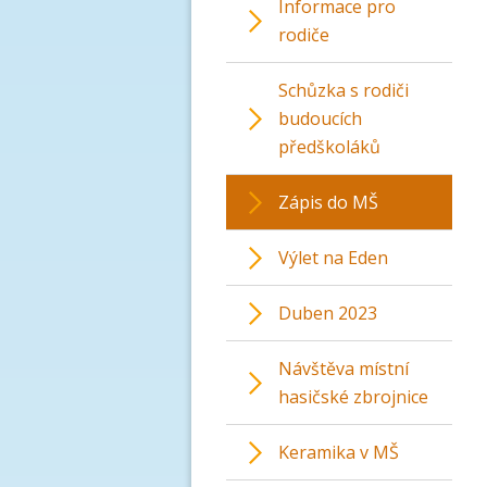
Informace pro
rodiče
Schůzka s rodiči
budoucích
předškoláků
Zápis do MŠ
Výlet na Eden
Duben 2023
Návštěva místní
hasičské zbrojnice
Keramika v MŠ