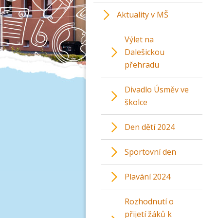
Aktuality v MŠ
Výlet na
Dalešickou
přehradu
Divadlo Úsměv ve
školce
Den dětí 2024
Sportovní den
Plavání 2024
Rozhodnutí o
přijetí žáků k