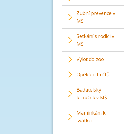
Zubní prevence v
MŠ
Setkání s rodiči v
MŠ
Výlet do zoo
Opékání buřtů
Badatelský
kroužek v MŠ
Maminkám k
svátku