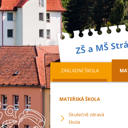
ZÁKLADNÍ ŠKOLA
MA
MATEŘSKÁ ŠKOLA
Skutečně zdravá
škola