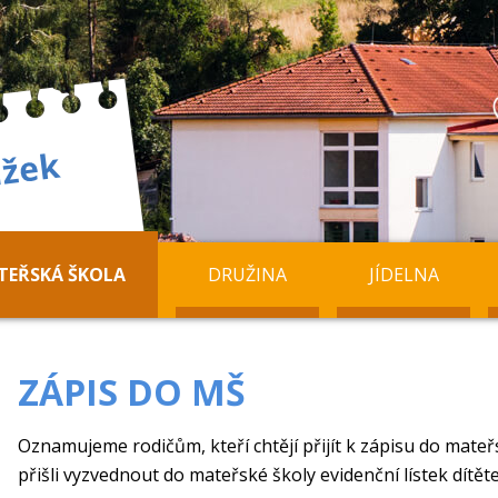
TEŘSKÁ ŠKOLA
DRUŽINA
JÍDELNA
ZÁPIS DO MŠ
Oznamujeme rodičům, kteří chtějí přijít k zápisu do mateřs
přišli vyzvednout do mateřské školy evidenční lístek dítěte