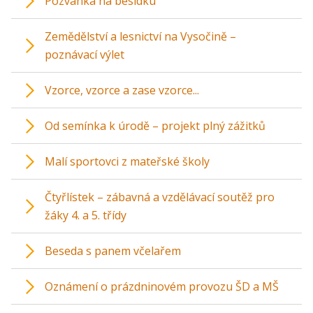
Pozvánka na besídku
Zemědělství a lesnictví na Vysočině –
poznávací výlet
Vzorce, vzorce a zase vzorce...
Od semínka k úrodě – projekt plný zážitků
Malí sportovci z mateřské školy
Čtyřlístek – zábavná a vzdělávací soutěž pro
žáky 4. a 5. třídy
Beseda s panem včelařem
Oznámení o prázdninovém provozu ŠD a MŠ