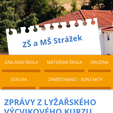
ZÁKLADNÍ ŠKOLA
MATEŘSKÁ ŠKOLA
DRUŽINA
JÍDELNA
ZAMĚSTNANCI - KONTAKTY
ZPRÁVY Z LYŽAŘSKÉHO
VÝCVIKOVÉHO KURZU