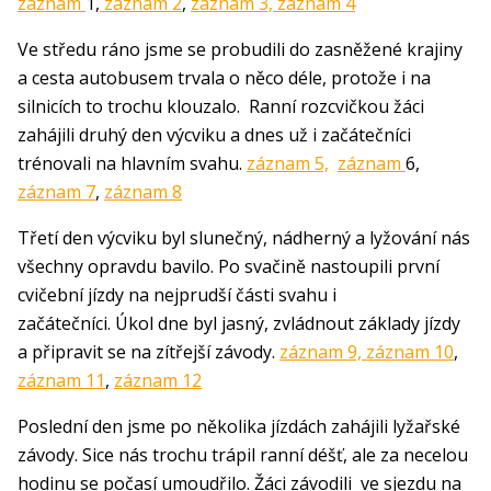
záznam
1,
záznam 2
,
záznam 3,
záznam 4
Ve středu ráno jsme se probudili do zasněžené krajiny
a cesta autobusem trvala o něco déle, protože i na
silnicích to trochu klouzalo. Ranní rozcvičkou žáci
zahájili druhý den výcviku a dnes už i začátečníci
trénovali na hlavním svahu.
záznam 5,
záznam
6,
záznam 7
,
záznam 8
Třetí den výcviku byl slunečný, nádherný a lyžování nás
všechny opravdu bavilo. Po svačině nastoupili první
cvičební jízdy na nejprudší části svahu i
začátečníci. Úkol dne byl jasný, zvládnout základy jízdy
a připravit se na zítřejší závody.
záznam 9,
záznam 10
,
záznam 11
,
záznam 12
Poslední den jsme po několika jízdách zahájili lyžařské
závody. Sice nás trochu trápil ranní déšť, ale za necelou
hodinu se počasí umoudřilo. Žáci závodili ve sjezdu na