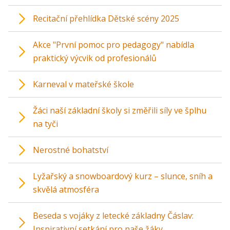
Recitační přehlídka Dětské scény 2025
Akce "První pomoc pro pedagogy" nabídla
praktický výcvik od profesionálů
Karneval v mateřské škole
Žáci naší základní školy si změřili síly ve šplhu
na tyči
Nerostné bohatství
Lyžařský a snowboardový kurz – slunce, sníh a
skvělá atmosféra
Beseda s vojáky z letecké základny Čáslav:
Inspirativní setkání pro naše žáky