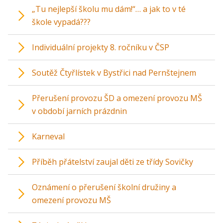
„Tu nejlepší školu mu dám!“… a jak to v té
škole vypadá???
Individuální projekty 8. ročníku v ČSP
Soutěž Čtyřlístek v Bystřici nad Pernštejnem
Přerušení provozu ŠD a omezení provozu MŠ
v období jarních prázdnin
Karneval
Příběh přátelství zaujal děti ze třídy Sovičky
Oznámení o přerušení školní družiny a
omezení provozu MŠ