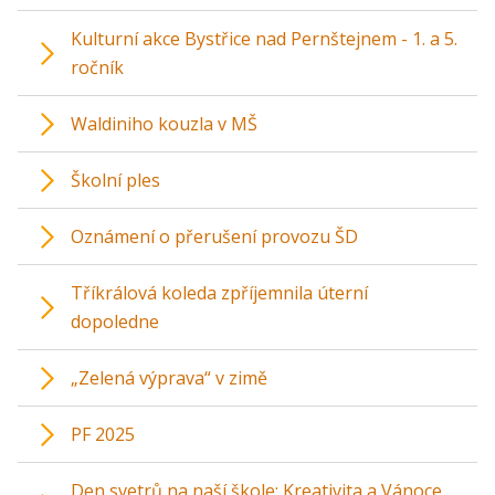
Kulturní akce Bystřice nad Pernštejnem - 1. a 5.
ročník
Waldiniho kouzla v MŠ
Školní ples
Oznámení o přerušení provozu ŠD
Tříkrálová koleda zpříjemnila úterní
dopoledne
„Zelená výprava“ v zimě
PF 2025
Den svetrů na naší škole: Kreativita a Vánoce