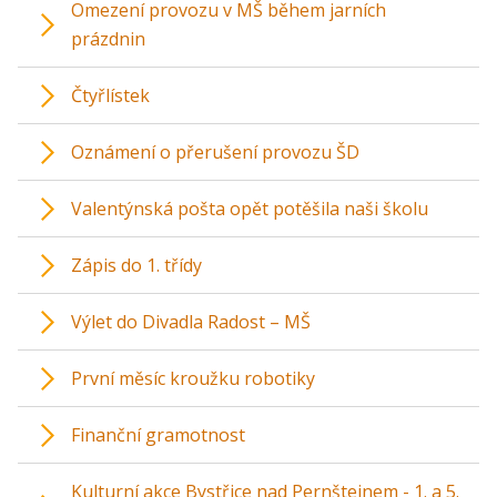
Omezení provozu v MŠ během jarních
prázdnin
Čtyřlístek
Oznámení o přerušení provozu ŠD
Valentýnská pošta opět potěšila naši školu
Zápis do 1. třídy
Výlet do Divadla Radost – MŠ
První měsíc kroužku robotiky
Finanční gramotnost
Kulturní akce Bystřice nad Pernštejnem - 1. a 5.