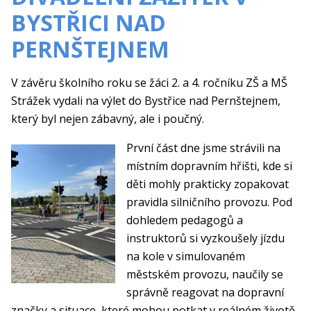
BYSTŘICI NAD
PERNŠTEJNEM
V závěru školního roku se žáci 2. a 4. ročníku ZŠ a MŠ
Strážek vydali na výlet do Bystřice nad Pernštejnem,
který byl nejen zábavný, ale i poučný.
První část dne jsme strávili na
místním dopravním hřišti, kde si
děti mohly prakticky zopakovat
pravidla silničního provozu. Pod
dohledem pedagogů a
instruktorů si vyzkoušely jízdu
na kole v simulovaném
městském provozu, naučily se
správně reagovat na dopravní
značky a situace, které mohou potkat v reálném životě.