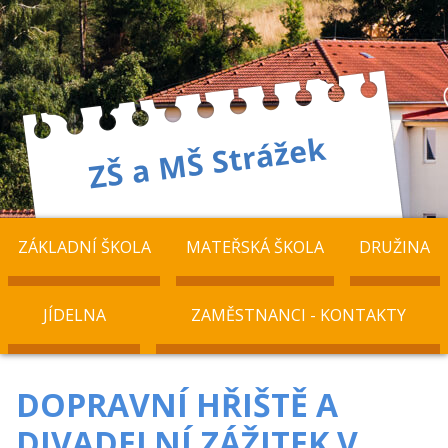
ZÁKLADNÍ ŠKOLA
MATEŘSKÁ ŠKOLA
DRUŽINA
JÍDELNA
ZAMĚSTNANCI - KONTAKTY
DOPRAVNÍ HŘIŠTĚ A
DIVADELNÍ ZÁŽITEK V