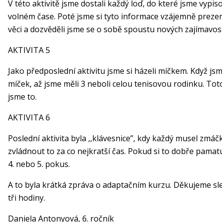
V této aktivitě jsme dostali každý loď, do které jsme vypis
volném čase. Poté jsme si tyto informace vzájemně prezent
věci a dozvěděli jsme se o sobě spoustu nových zajímavost
AKTIVITA 5
Jako předposlední aktivitu jsme si házeli míčkem. Když jsme
míček, až jsme měli 3 neboli celou tenisovou rodinku. Tot
jsme to.
AKTIVITA 6
Poslední aktivita byla ,,klávesnice”, kdy každý musel zmáč
zvládnout to za co nejkratší čas. Pokud si to dobře pamatu
4. nebo 5. pokus.
A to byla krátká zpráva o adaptačním kurzu. Děkujeme sl
tři hodiny.
Daniela Antonyová, 6. ročník