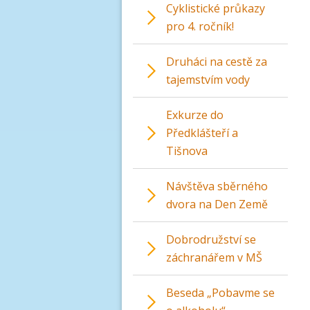
Cyklistické průkazy
pro 4. ročník!
Druháci na cestě za
tajemstvím vody
Exkurze do
Předklášteří a
Tišnova
Návštěva sběrného
dvora na Den Země
Dobrodružství se
záchranářem v MŠ
Beseda „Pobavme se