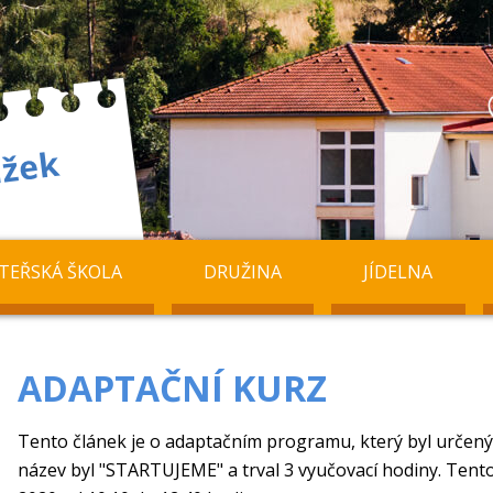
TEŘSKÁ ŠKOLA
DRUŽINA
JÍDELNA
ADAPTAČNÍ KURZ
Tento článek je o adaptačním programu, který byl určený 
název byl "STARTUJEME" a trval 3 vyučovací hodiny. Tento