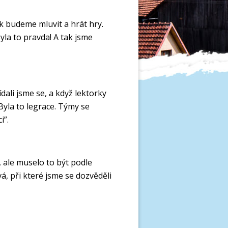
ak budeme mluvit a hrát hry.
yla to pravda! A tak jsme
ídali jsme se, a když lektorky
Byla to legrace. Týmy se
i”.
y, ale muselo to být podle
, při které jsme se dozvěděli