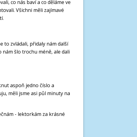
ovali, co nás baví a co děláme ve
ovali. Všichni měli zajímavé
í.
 to zvládali, přidaly nám další
o nám šlo trochu méně, ale dali
knut aspoň jedno číslo a
ju, měli jsme asi půl minuty na
ečnám - lektorkám za krásné