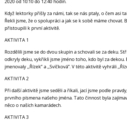
2020 od 10:10 do 12:40 hodin.
Když lektorky přišly za námi, tak se nás ptaly, o čem asi t
Řekli jsme, že o spolupráci a jak se k sobě máme chovat. B
přistoupili k první aktivitě.
AKTIVITA 1
Rozdělili jsme se do dvou skupin a schovali se za deku. Stř
odkryly deku, vykřikli jsme jméno toho, kdo byl za dekou. 
jmenovaly ,,Řízek” a ,,Svíčková”. V této aktivitě vyhráli ,,Řízc
AKTIVITA 2
Při další aktivitě jsme seděli a říkali, jací jsme podle pravd
prvního písmena našeho jména. Tato činnost byla zajímavá
něco o našich kamarádech.
AKTIVITA 3