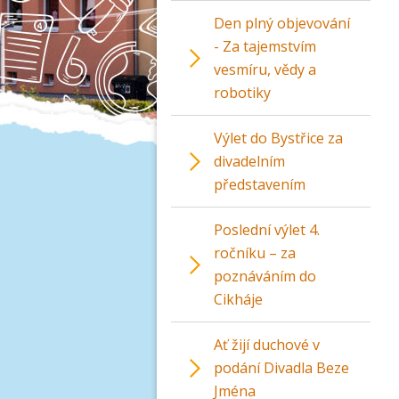
Den plný objevování
- Za tajemstvím
vesmíru, vědy a
robotiky
Výlet do Bystřice za
divadelním
představením
Poslední výlet 4.
ročníku – za
poznáváním do
Cikháje
Ať žijí duchové v
podání Divadla Beze
Jména