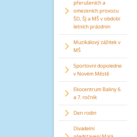
přerušeních a
omezeních provozu
ŠD, ŠJ a MŠ v období
letních prázdnin
Muzikálový zážitek v
MŠ
Sportovní dopoledne
v Novém Městě
Ekocentrum Baliny 6.
a 7. ročník
Den rodin
Divadelní
představení Malá