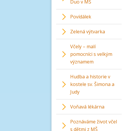
Duo v MŠ
Povídálek
Zelená výtvarka
Včely – malí
pomocníci s velkým
významem
Hudba a historie v
kostele sv. Šimona a
Judy
Voňavá lékárna
Poznáváme život včel
s dětmi z MŠ