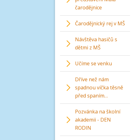
čarodějnice
Čarodějnický rej v MŠ
Návštěva hasičů s
dětmi z MŠ
Učíme se venku
Dříve než nám
spadnou víčka těsně
před spaním…
Pozvánka na školní
akademii - DEN
RODIN