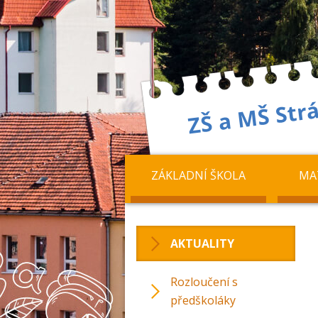
ZÁKLADNÍ ŠKOLA
MA
AKTUALITY
Rozloučení s
předškoláky