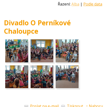
Řazení:
Alba
|
Podle data
Divadlo O Perníkové
Chaloupce
Poslat na e-mail
Tisknout
↑ Nahoru