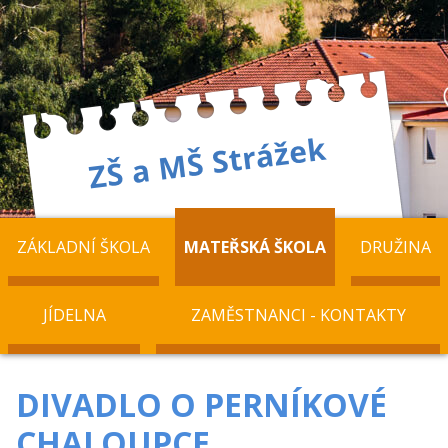
ZÁKLADNÍ ŠKOLA
MATEŘSKÁ ŠKOLA
DRUŽINA
JÍDELNA
ZAMĚSTNANCI - KONTAKTY
DIVADLO O PERNÍKOVÉ
CHALOUPCE