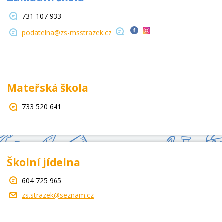
731 107 933
podatelna@zs-msstrazek.cz
Mateřská škola
733 520 641
Školní jídelna
604 725 965
zs.strazek@seznam.cz