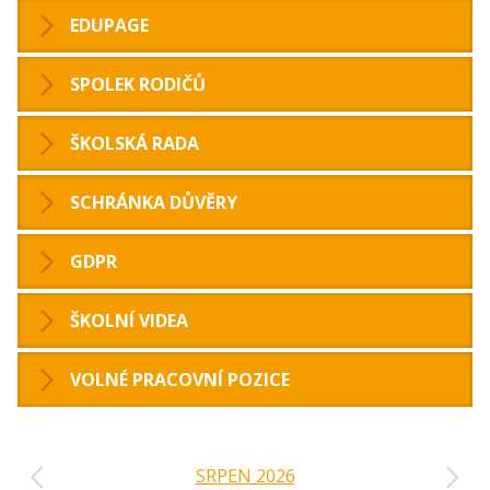
EDUPAGE
SPOLEK RODIČŮ
ŠKOLSKÁ RADA
SCHRÁNKA DŮVĚRY
GDPR
ŠKOLNÍ VIDEA
VOLNÉ PRACOVNÍ POZICE
‹
›
SRPEN 2026