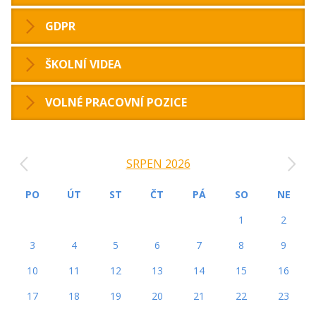
GDPR
ŠKOLNÍ VIDEA
VOLNÉ PRACOVNÍ POZICE
‹
›
SRPEN 2026
PO
ÚT
ST
ČT
PÁ
SO
NE
1
2
3
4
5
6
7
8
9
10
11
12
13
14
15
16
17
18
19
20
21
22
23