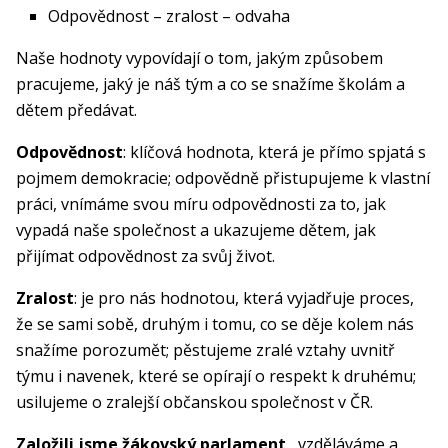
Odpovědnost – zralost – odvaha
Naše hodnoty vypovídají o tom, jakým způsobem
pracujeme, jaký je náš tým a co se snažíme školám a
dětem předávat.
Odpovědnost
: klíčová hodnota, která je přímo spjatá s
pojmem demokracie; odpovědně přistupujeme k vlastní
práci, vnímáme svou míru odpovědnosti za to, jak
vypadá naše společnost a ukazujeme dětem, jak
přijímat odpovědnost za svůj život.
Zralost
: je pro nás hodnotou, která vyjadřuje proces,
že se sami sobě, druhým i tomu, co se děje kolem nás
snažíme porozumět; pěstujeme zralé vztahy uvnitř
týmu i navenek, které se opírají o respekt k druhému;
usilujeme o zralejší občanskou společnost v ČR.
Založili jsme žákovský parlament
, vzděláváme a