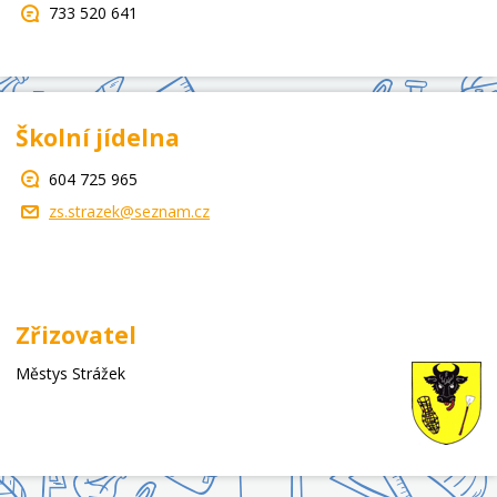
733 520 641
Školní jídelna
604 725 965
zs.strazek@seznam.cz
Zřizovatel
Městys Strážek