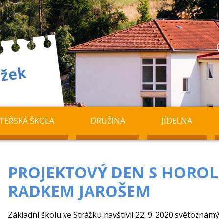
TEŘSKÁ ŠKOLA
DRUŽINA
JÍDELNA
PROJEKTOVÝ DEN S HORO
RADKEM JAROŠEM
Základní školu ve Strážku navštívil 22. 9. 2020 světoznám