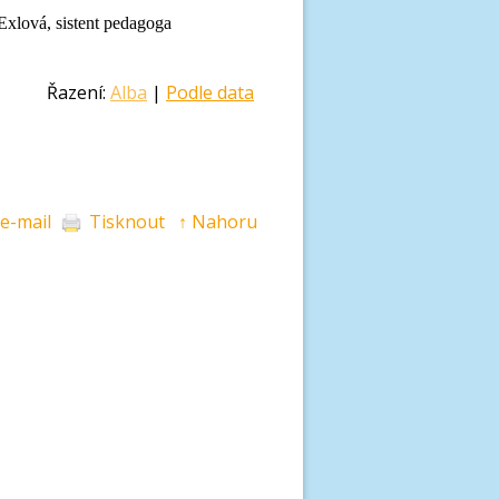
á,
sistent pedagoga
Řazení:
Alba
|
Podle data
 e-mail
Tisknout
↑ Nahoru