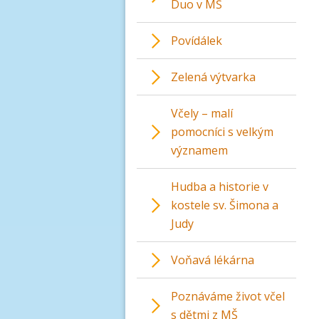
Duo v MŠ
Povídálek
Zelená výtvarka
Včely – malí
pomocníci s velkým
významem
Hudba a historie v
kostele sv. Šimona a
Judy
Voňavá lékárna
Poznáváme život včel
s dětmi z MŠ