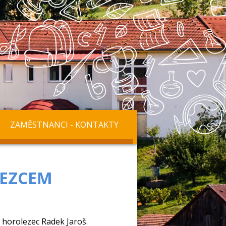
ZAMĚSTNANCI - KONTAKTY
LEZCEM
ý horolezec Radek Jaroš.