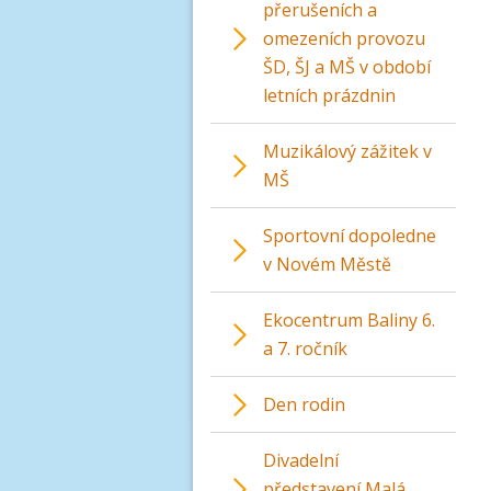
přerušeních a
omezeních provozu
ŠD, ŠJ a MŠ v období
letních prázdnin
Muzikálový zážitek v
MŠ
Sportovní dopoledne
v Novém Městě
Ekocentrum Baliny 6.
a 7. ročník
Den rodin
Divadelní
představení Malá