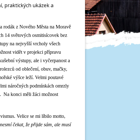
ní, praktických ukázek a
h a rodák z Nového Města na Moravě
ch 14 světových osmitisícovek bez
tupy na nejvyšší vrcholy všech
nost vidět v projekci přípravu
kušební výstupy, ale i vyčerpanost a
rolezců od oblečení, obuv, mačky,
mořské výšce leží.
Velmi poutavé
velmi náročných podmínkách omrzly
ů.
Na konci měli žáci možnost
ivismus. Velice se mi líbilo motto,
 nesmí čekat, že přijde sám, ale musí