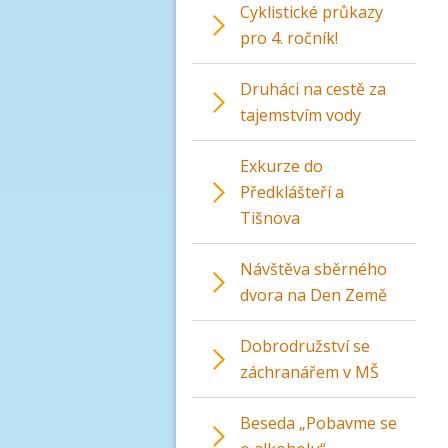
Cyklistické průkazy
pro 4. ročník!
Druháci na cestě za
tajemstvím vody
Exkurze do
Předklášteří a
Tišnova
Návštěva sběrného
dvora na Den Země
Dobrodružství se
záchranářem v MŠ
Beseda „Pobavme se