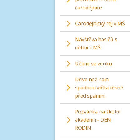
čarodějnice
Čarodějnický rej v MŠ
Návštěva hasičů s
dětmi z MŠ
Učíme se venku
Dříve než nám
spadnou víčka těsně
před spaním…
Pozvánka na školní
akademii - DEN
RODIN