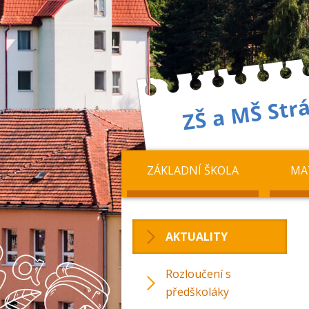
ZÁKLADNÍ ŠKOLA
MA
AKTUALITY
Rozloučení s
předškoláky