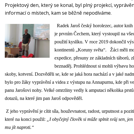
Projektový den, který se konal, byl plný projekcí, vyprávě
informací o místech, kam se běžně nepodíváme.
Radek Jaroš český horolezec, autor kni
je prvním Čechem, který vystoupil na vše
použití kyslíku. V roce 2019 dokončil výs
kontinentů „Koruny světa“.
Žáci měli mož
expedice, přesuny ze základních táborů, z
beznaděj. Prohlédnout si mohli výbavu ho
skoby, kotvení. Dozvěděli se, kde se jaká hora nachází a v jaké nad
bylo pro žáky vyprávění a videa z výstupu na Annapurnu, kde při 
panu Jarošovi nohy. Velké omrzliny vedly k amputaci několika prst
dotazů, na které jim pan Jaroš odpověděl.
Z jeho vyprávění je cítit síla, houževnatost, radost, urputnost a pozit
které na konci použil:
„I obyčejný člověk si může splnit svůj sen, jen
mu jít naproti.“