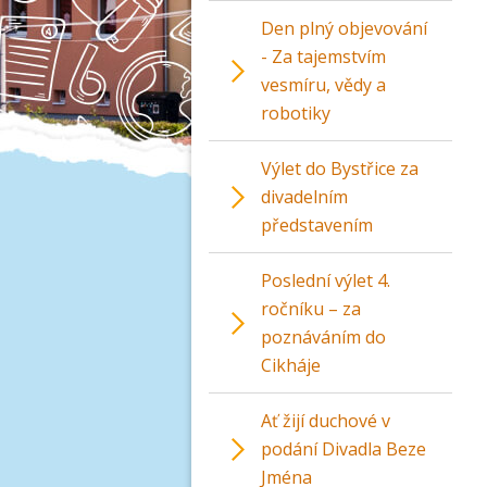
Den plný objevování
- Za tajemstvím
vesmíru, vědy a
robotiky
Výlet do Bystřice za
divadelním
představením
Poslední výlet 4.
ročníku – za
poznáváním do
Cikháje
Ať žijí duchové v
podání Divadla Beze
Jména