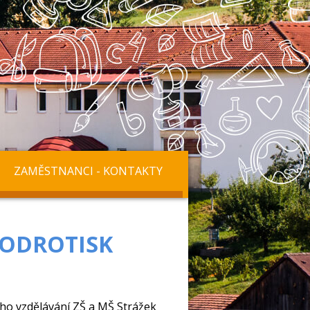
ZAMĚSTNANCI - KONTAKTY
MODROTISK
ho vzdělávání ZŠ a MŠ Strážek