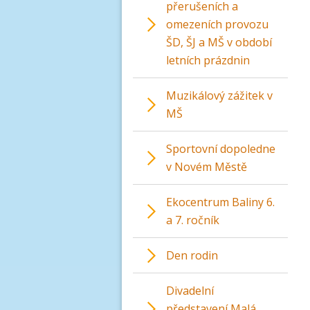
přerušeních a
omezeních provozu
ŠD, ŠJ a MŠ v období
letních prázdnin
Muzikálový zážitek v
MŠ
Sportovní dopoledne
v Novém Městě
Ekocentrum Baliny 6.
a 7. ročník
Den rodin
Divadelní
představení Malá