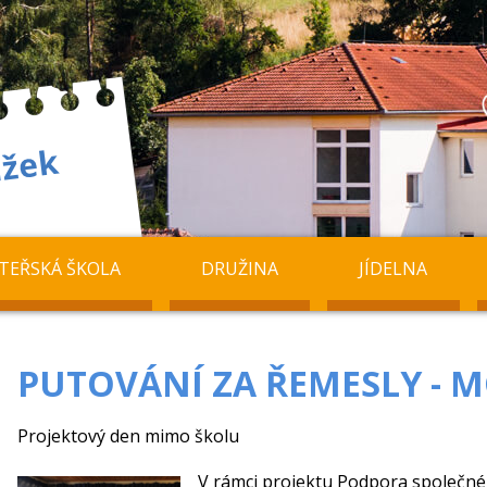
TEŘSKÁ ŠKOLA
DRUŽINA
JÍDELNA
PUTOVÁNÍ ZA ŘEMESLY - 
Projektový den mimo školu
V rámci projektu Podpora společné