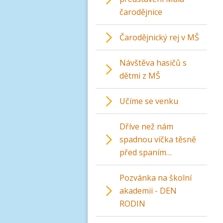
čarodějnice
Čarodějnický rej v MŠ
Návštěva hasičů s
dětmi z MŠ
Učíme se venku
Dříve než nám
spadnou víčka těsně
před spaním…
Pozvánka na školní
akademii - DEN
RODIN