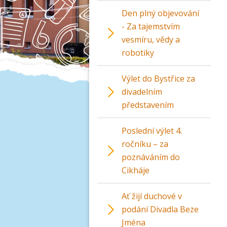
Den plný objevování
- Za tajemstvím
vesmíru, vědy a
robotiky
Výlet do Bystřice za
divadelním
představením
Poslední výlet 4.
ročníku – za
poznáváním do
Cikháje
Ať žijí duchové v
podání Divadla Beze
Jména