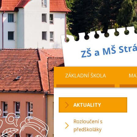
ZÁKLADNÍ ŠKOLA
MA
AKTUALITY
Rozloučení s
předškoláky