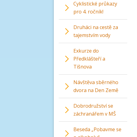
Cyklistické průkazy
pro 4. ročník!
Druháci na cestě za
tajemstvím vody
Exkurze do
Předklášteří a
Tišnova
Návštěva sběrného
dvora na Den Země
Dobrodružství se
záchranářem v MŠ
Beseda „Pobavme se