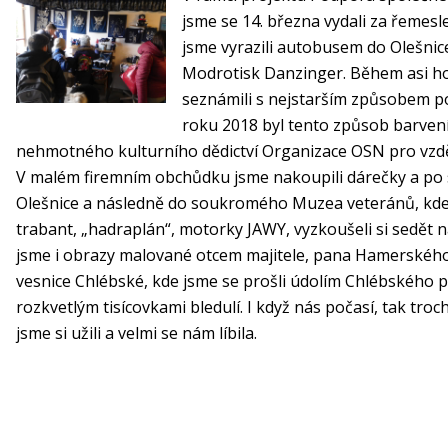
jsme se 14. března vydali za řeme
jsme vyrazili autobusem do Olešnic
Modrotisk Danzinger. Během asi h
seznámili s nejstarším způsobem po
roku 2018 byl tento způsob barven
nehmotného kulturního dědictví Organizace OSN pro vzdě
V malém firemním obchůdku jsme nakoupili dárečky a po s
Olešnice a následně do soukromého Muzea veteránů, kde 
trabant, „hadraplán“, motorky JAWY, vyzkoušeli si sedět n
jsme i obrazy malované otcem majitele, pana Hamerského.
vesnice Chlébské, kde jsme se prošli údolím Chlébského po
rozkvetlým tisícovkami bledulí. I když nás počasí, tak troch
jsme si užili a velmi se nám líbila.