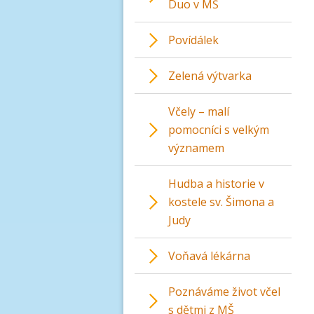
Duo v MŠ
Povídálek
Zelená výtvarka
Včely – malí
pomocníci s velkým
významem
Hudba a historie v
kostele sv. Šimona a
Judy
Voňavá lékárna
Poznáváme život včel
s dětmi z MŠ