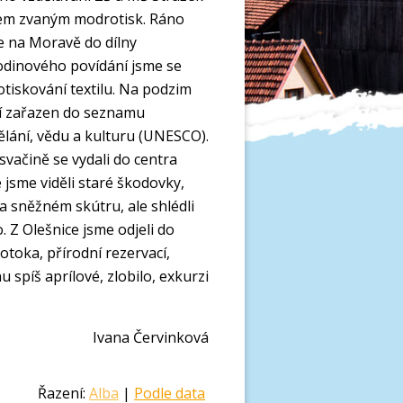
slem zvaným modrotisk. Ráno
e na Moravě do dílny
odinového povídání jsme se
tiskování textilu. Na podzim
í zařazen do seznamu
lání, vědu a kulturu (UNESCO).
vačině se vydali do centra
jsme viděli staré škodovky,
a sněžném skútru, ale shlédli
 Z Olešnice jsme odjeli do
toka, přírodní rezervací,
u spíš aprílové, zlobilo, exkurzi
Ivana Červinková
Řazení:
Alba
|
Podle data