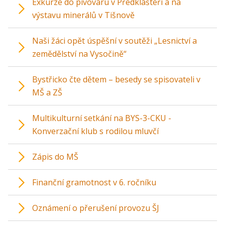
Exkurze do pivovaru v Předklášteří a na
výstavu minerálů v Tišnově
Naši žáci opět úspěšní v soutěži „Lesnictví a
zemědělství na Vysočině“
Bystřicko čte dětem – besedy se spisovateli v
MŠ a ZŠ
Multikulturní setkání na BYS-3-CKU -
Konverzační klub s rodilou mluvčí
Zápis do MŠ
Finanční gramotnost v 6. ročníku
Oznámení o přerušení provozu ŠJ