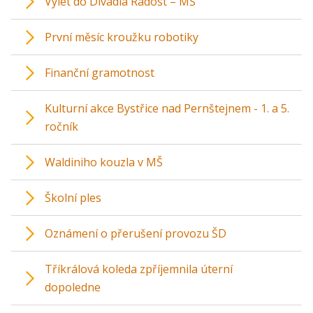
Výlet do Divadla Radost – MŠ
První měsíc kroužku robotiky
Finanční gramotnost
Kulturní akce Bystřice nad Pernštejnem - 1. a 5.
ročník
Waldiniho kouzla v MŠ
Školní ples
Oznámení o přerušení provozu ŠD
Tříkrálová koleda zpříjemnila úterní
dopoledne