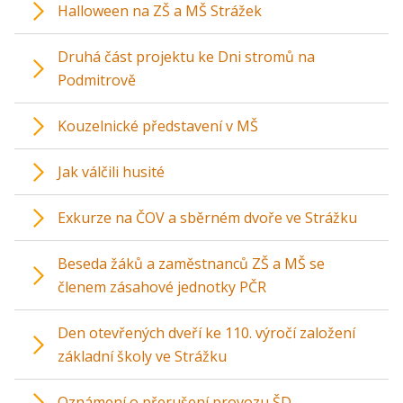
Halloween na ZŠ a MŠ Strážek
Druhá část projektu ke Dni stromů na
Podmitrově
Kouzelnické představení v MŠ
Jak válčili husité
Exkurze na ČOV a sběrném dvoře ve Strážku
Beseda žáků a zaměstnanců ZŠ a MŠ se
členem zásahové jednotky PČR
Den otevřených dveří ke 110. výročí založení
základní školy ve Strážku
Oznámení o přerušení provozu ŠD