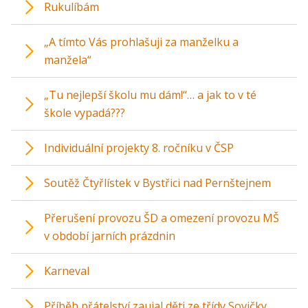
Rukulíbám
„A tímto Vás prohlašuji za manželku a
manžela“
„Tu nejlepší školu mu dám!“… a jak to v té
škole vypadá???
Individuální projekty 8. ročníku v ČSP
Soutěž Čtyřlístek v Bystřici nad Pernštejnem
Přerušení provozu ŠD a omezení provozu MŠ
v období jarních prázdnin
Karneval
Příběh přátelství zaujal děti ze třídy Sovičky