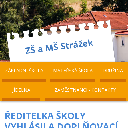
ZÁKLADNÍ ŠKOLA
MATEŘSKÁ ŠKOLA
DRUŽINA
JÍDELNA
ZAMĚSTNANCI - KONTAKTY
ŘEDITELKA ŠKOLY
VYHLÁSILA DOPLŇOVACÍ