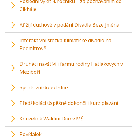
Poslední výlet 4. ročníku – za poznáváním do
Cikháje
Ať žijí duchové v podání Divadla Beze Jména
Interaktivní stezka Klimatické divadlo na
Podmitrově
Druháci navštívili farmu rodiny Hatlákových v
Meziboří
Sportovní dopoledne
Předškoláci úspěšně dokončili kurz plavání
Kouzelník Waldini Duo v MŠ
Povídálek