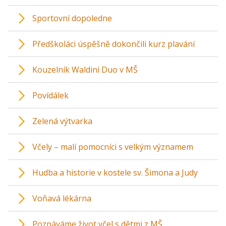
Sportovní dopoledne
Předškoláci úspěšně dokončili kurz plavání
Kouzelník Waldini Duo v MŠ
Povídálek
Zelená výtvarka
Včely – malí pomocníci s velkým významem
Hudba a historie v kostele sv. Šimona a Judy
Voňavá lékárna
Poznáváme život včel s dětmi z MŠ