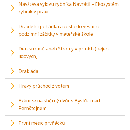
Návštěva výlovu rybníka Navrátil – Ekosystém
rybník v praxi
Divadelní pohádka a cesta do vesmíru –
podzimní zážitky v mateřské škole
Den stromů aneb Stromy v písních (nejen
lidových)
Drakiáda
Hravý průchod životem
Exkurze na sběrný dvůr v Bystřici nad
Pernštejnem
První měsíc prvňáčků