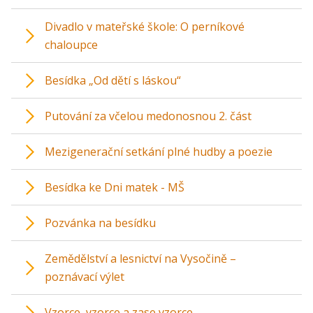
Divadlo v mateřské škole: O perníkové
chaloupce
Besídka „Od dětí s láskou“
Putování za včelou medonosnou 2. část
Mezigenerační setkání plné hudby a poezie
Besídka ke Dni matek - MŠ
Pozvánka na besídku
Zemědělství a lesnictví na Vysočině –
poznávací výlet
Vzorce, vzorce a zase vzorce...