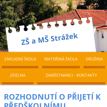
ZÁKLADNÍ ŠKOLA
MATEŘSKÁ ŠKOLA
DRUŽINA
JÍDELNA
ZAMĚSTNANCI - KONTAKTY
ROZHODNUTÍ O PŘIJETÍ K
PŘEDŠKOLNÍMU