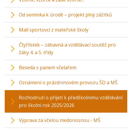
Od semínka k úrodě – projekt plný zážitků
Malí sportovci z mateřské školy
Čtyřlístek – zábavná a vzdělávací soutěž pro
žáky 4. a 5. třídy
Beseda s panem včelařem
Oznámení o prázdninovém provozu ŠD a MŠ
Rozhodnutí o přijetí k předškolnímu vzdělávání
pro školní rok 2025/2026
Výprava za včelou medonosnou - MŠ