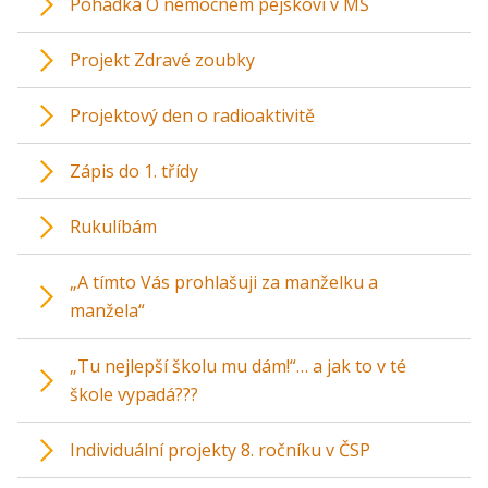
Pohádka O nemocném pejskovi v MŠ
Projekt Zdravé zoubky
Projektový den o radioaktivitě
Zápis do 1. třídy
Rukulíbám
„A tímto Vás prohlašuji za manželku a
manžela“
„Tu nejlepší školu mu dám!“… a jak to v té
škole vypadá???
Individuální projekty 8. ročníku v ČSP