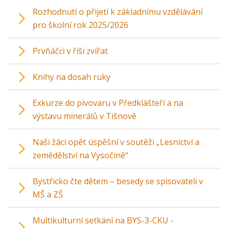
Rozhodnutí o přijetí k základnímu vzdělávání
pro školní rok 2025/2026
Prvňáčci v říši zvířat
Knihy na dosah ruky
Exkurze do pivovaru v Předklášteří a na
výstavu minerálů v Tišnově
Naši žáci opět úspěšní v soutěži „Lesnictví a
zemědělství na Vysočině“
Bystřicko čte dětem – besedy se spisovateli v
MŠ a ZŠ
Multikulturní setkání na BYS-3-CKU -