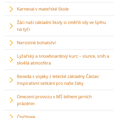
Karneval v mateřské škole
Žáci naší základní školy si změřili síly ve šplhu
na tyči
Nerostné bohatství
Lyžařský a snowboardový kurz – slunce, sníh a
skvělá atmosféra
Beseda s vojáky z letecké základny Čáslav:
Inspirativní setkání pro naše žáky
Omezení provozu v MŠ během jarních
prázdnin
Čtyřlístek