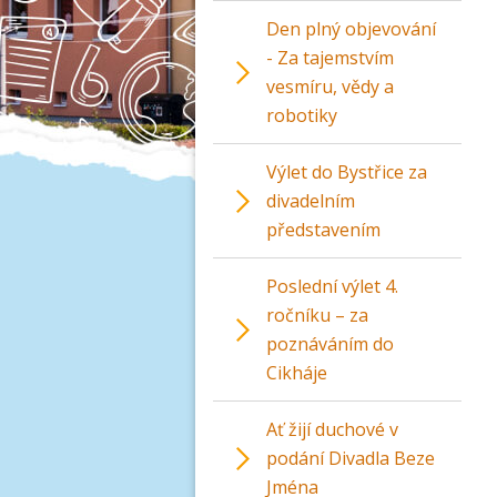
Den plný objevování
- Za tajemstvím
vesmíru, vědy a
robotiky
Výlet do Bystřice za
divadelním
představením
Poslední výlet 4.
ročníku – za
poznáváním do
Cikháje
Ať žijí duchové v
podání Divadla Beze
Jména