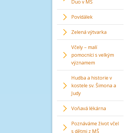
Duo v MŠ
Povídálek
Zelená výtvarka
Včely – malí
pomocníci s velkým
významem
Hudba a historie v
kostele sv. Šimona a
Judy
Voňavá lékárna
Poznáváme život včel
s dětmi z MŠ