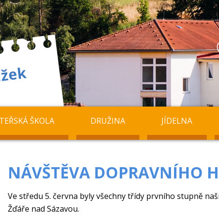
TEŘSKÁ ŠKOLA
DRUŽINA
JÍDELNA
NÁVŠTĚVA DOPRAVNÍHO H
Ve středu 5. června byly všechny třídy prvního stupně naš
Žďáře nad Sázavou.