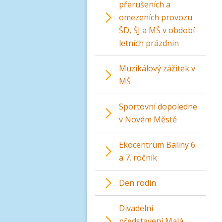
přerušeních a
omezeních provozu
ŠD, ŠJ a MŠ v období
letních prázdnin
Muzikálový zážitek v
MŠ
Sportovní dopoledne
v Novém Městě
Ekocentrum Baliny 6.
a 7. ročník
Den rodin
Divadelní
představení Malá