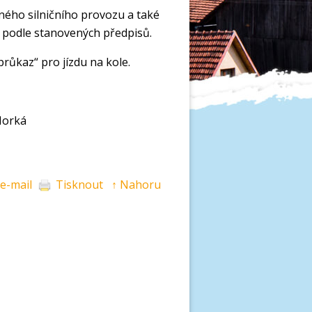
čného silničního provozu a také
le podle stanovených předpisů.
 průkaz“ pro jízdu na kole.
ká
 e-mail
Tisknout
↑ Nahoru