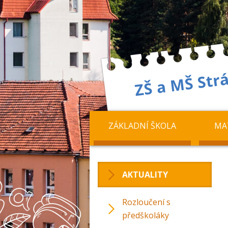
ZÁKLADNÍ ŠKOLA
MA
AKTUALITY
Rozloučení s
předškoláky