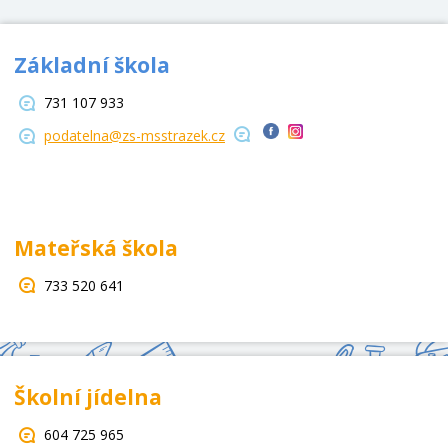
Základní škola
731 107 933
podatelna@zs-msstrazek.cz
Mateřská škola
733 520 641
Školní jídelna
604 725 965