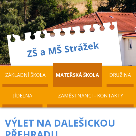
ZÁKLADNÍ ŠKOLA
MATEŘSKÁ ŠKOLA
DRUŽINA
JÍDELNA
ZAMĚSTNANCI - KONTAKTY
VÝLET NA DALEŠICKOU
PŘEHRADU