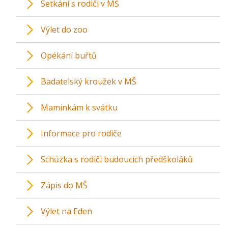
Setkání s rodiči v MŠ
Výlet do zoo
Opékání buřtů
Badatelský kroužek v MŠ
Maminkám k svátku
Informace pro rodiče
Schůzka s rodiči budoucích předškoláků
Zápis do MŠ
Výlet na Eden