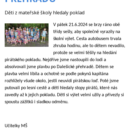
Děti z mateřské školy hledaly poklad
V pátek 21.6.2024 se brzy ráno obě
třídy sešly, aby společně vyrazily na
školní výlet. Cesta autobusem trvala
zhruba hodinu, ale to dětem nevadilo,
protože se velmi těšily na hledání
pirátského pokladu. Nejdříve jsme nastoupili do lodi a
absolvovali jsme plavbu po Dalešické přehradě. Dětem se
plavba velmi líbila a ochotně se podle pokynů kapitána
rozhlížely všude okolo, jestli neuvidí pirátskou loď. Poté jsme
putovali po lesní cestě a děti hledaly stopy pirátů, které nás
zavedly až k jejich pokladu. Děti si výlet velmi užily a přivezly si
spoustu zážitků i sladkou odměnu.
Učitelky MŠ