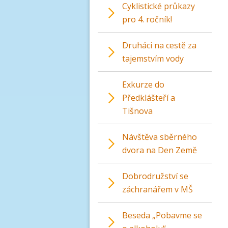
Cyklistické průkazy
pro 4. ročník!
Druháci na cestě za
tajemstvím vody
Exkurze do
Předklášteří a
Tišnova
Návštěva sběrného
dvora na Den Země
Dobrodružství se
záchranářem v MŠ
Beseda „Pobavme se