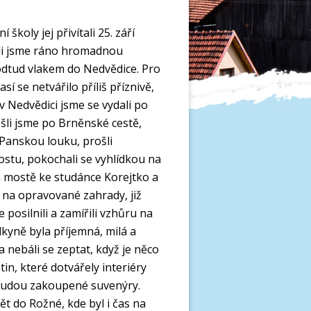
 školy jej přivítali 25. září
ili jsme ráno hromadnou
dtud vlakem do Nedvědice. Pro
sí se netvářilo příliš příznivě,
v Nedvědici jsme se vydali po
šli jsme po Brněnské cestě,
anskou louku, prošli
tu, pokochali se vyhlídkou na
m mostě ke studánce Korejtko a
 na opravované zahrady, již
 posilnili a zamířili vzhůru na
kyně byla příjemná, milá a
a nebáli se zeptat, když je něco
in, které dotvářely interiéry
 budou zakoupené suvenýry.
ět do Rožné, kde byl i čas na