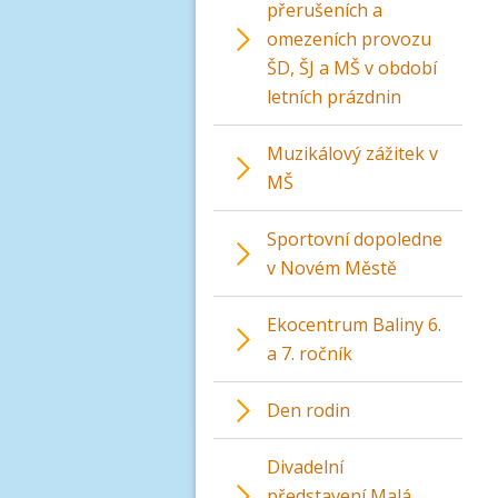
přerušeních a
omezeních provozu
ŠD, ŠJ a MŠ v období
letních prázdnin
Muzikálový zážitek v
MŠ
Sportovní dopoledne
v Novém Městě
Ekocentrum Baliny 6.
a 7. ročník
Den rodin
Divadelní
představení Malá