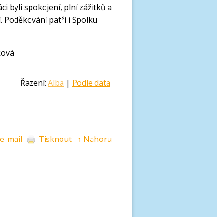
i byli spokojení, plní zážitků a
í. Poděkování patří i Spolku
d (110,- Kč).
vá
Řazení:
Alba
|
Podle data
 e-mail
Tisknout
↑ Nahoru