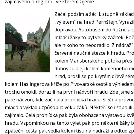
zajímavého o regionu, ve kterém žijeme.
Začal podzim a žáci I. stupně základní
„výletem“ na hrad Pernštejn. Vyraz
dopravou. Autobusem do Rožné a o
mladší žáky to byl velký zážitek. Poča
ale nikoho to neodradilo. Z nádraží 
červené naučné stezce k hradu. Pro
kolem Mansberského potoka přes P
dubovou alejí kolem kamenného mos
hrad, prošli se po krytém dřevěné
kolem Haslingerova kříže po Pivovarské cestě s výhledem
trochu omoklí, dorazili na první nádvoří hradu. Zde jsme se
páté nádvoří, kde začínala prohlídka hradu. Slečna průvod
mladá a výklad uzpůsobila věku žáků. Někteří se i zapojili 
zajímalo. Celá prohlídka pak byla obohacena výstavou květ
hradu. Vzpomínkou na tento výlet pak pro některé žáky
Zpáteční cesta pak vedla kolem tisu na nádraží a odtud zp