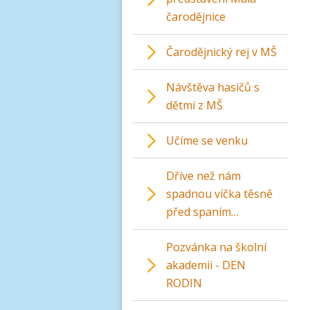
čarodějnice
Čarodějnický rej v MŠ
Návštěva hasičů s
dětmi z MŠ
Učíme se venku
Dříve než nám
spadnou víčka těsně
před spaním…
Pozvánka na školní
akademii - DEN
RODIN