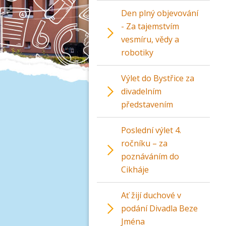
Den plný objevování
- Za tajemstvím
vesmíru, vědy a
robotiky
Výlet do Bystřice za
divadelním
představením
Poslední výlet 4.
ročníku – za
poznáváním do
Cikháje
Ať žijí duchové v
podání Divadla Beze
Jména