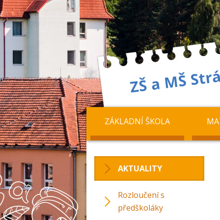
ZÁKLADNÍ ŠKOLA
MA
AKTUALITY
Rozloučení s
předškoláky