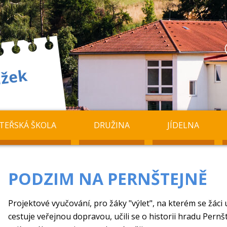
TEŘSKÁ ŠKOLA
DRUŽINA
JÍDELNA
PODZIM NA PERNŠTEJNĚ
Projektové vyučování, pro žáky "výlet", na kterém se žáci u
cestuje veřejnou dopravou, učili se o historii hradu Pern