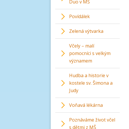
Duo v MŠ
Povídálek
Zelená výtvarka
Včely – malí
pomocníci s velkým
významem
Hudba a historie v
kostele sv. Šimona a
Judy
Voňavá lékárna
Poznáváme život včel
s dětmi z MŠ