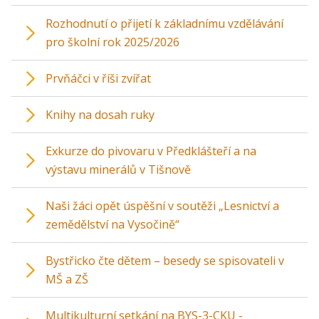
Rozhodnutí o přijetí k základnímu vzdělávání
pro školní rok 2025/2026
Prvňáčci v říši zvířat
Knihy na dosah ruky
Exkurze do pivovaru v Předklášteří a na
výstavu minerálů v Tišnově
Naši žáci opět úspěšní v soutěži „Lesnictví a
zemědělství na Vysočině“
Bystřicko čte dětem – besedy se spisovateli v
MŠ a ZŠ
Multikulturní setkání na BYS-3-CKU -