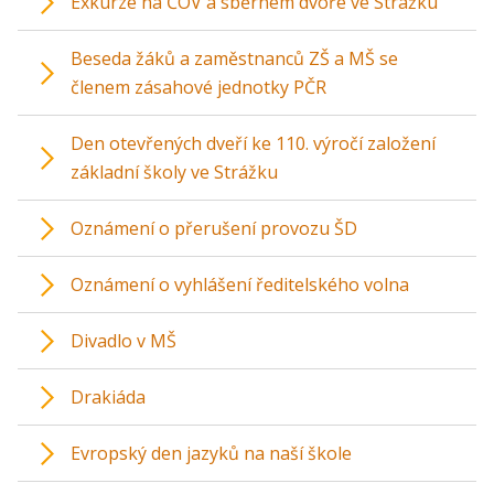
Exkurze na ČOV a sběrném dvoře ve Strážku
Beseda žáků a zaměstnanců ZŠ a MŠ se
členem zásahové jednotky PČR
Den otevřených dveří ke 110. výročí založení
základní školy ve Strážku
Oznámení o přerušení provozu ŠD
Oznámení o vyhlášení ředitelského volna
Divadlo v MŠ
Drakiáda
Evropský den jazyků na naší škole