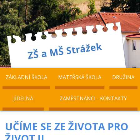
ZÁKLADNÍ ŠKOLA
MATEŘSKÁ ŠKOLA
DRUŽINA
JÍDELNA
ZAMĚSTNANCI - KONTAKTY
UČÍME SE ZE ŽIVOTA PRO
ŽIVOT II