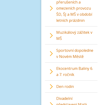
přerušeních a
omezeních provozu
ŠD, ŠJ a MŠ v období
letních prázdnin
Muzikálový zážitek v
MŠ
Sportovní dopoledne
v Novém Městě
Ekocentrum Baliny 6.
a 7. ročník
Den rodin
Divadelní
představení Malá