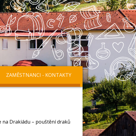
ZAMĚSTNANCI - KONTAKTY
če na Drakiádu – pouštění draků