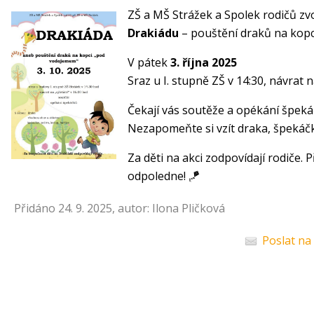
ZŠ a MŠ Strážek a Spolek rodičů zvo
Drakiádu
– pouštění draků na kop
V pátek
3. října 2025
Sraz u I. stupně ZŠ v 14:30, návrat na
Čekají vás soutěže a opékání špeká
Nezapomeňte si vzít draka, špekáčk
Za děti na akci zodpovídají rodiče. P
odpoledne! 🪁
Přidáno 24. 9. 2025, autor: Ilona Pličková
Poslat na