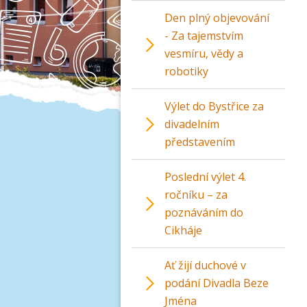
Den plný objevování
- Za tajemstvím
vesmíru, vědy a
robotiky
Výlet do Bystřice za
divadelním
představením
Poslední výlet 4.
ročníku – za
poznáváním do
Cikháje
Ať žijí duchové v
podání Divadla Beze
Jména