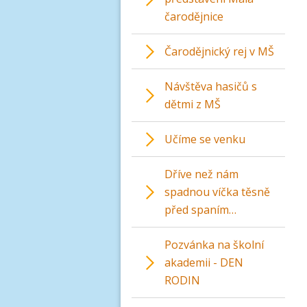
čarodějnice
Čarodějnický rej v MŠ
Návštěva hasičů s
dětmi z MŠ
Učíme se venku
Dříve než nám
spadnou víčka těsně
před spaním…
Pozvánka na školní
akademii - DEN
RODIN