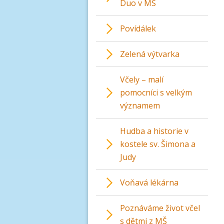
Duo v MŠ
Povídálek
Zelená výtvarka
Včely – malí
pomocníci s velkým
významem
Hudba a historie v
kostele sv. Šimona a
Judy
Voňavá lékárna
Poznáváme život včel
s dětmi z MŠ