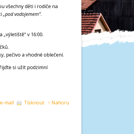
u všechny děti i rodiče na
ci
„pod vodojemem“
.
 „výletiště“ v 16:00.
čků.
y, pečivo a vhodné oblečení.
řijďte si užít podzimní
 e-mail
Tisknout
↑ Nahoru