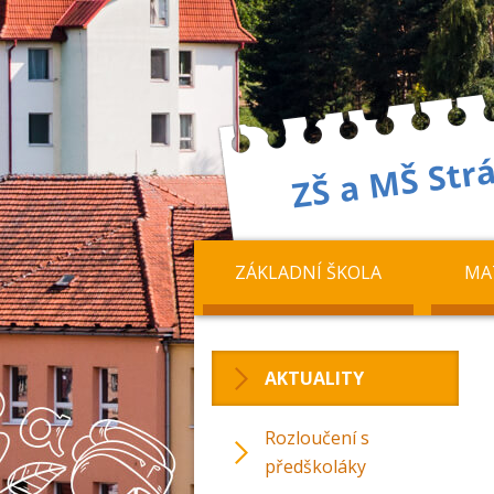
ZÁKLADNÍ ŠKOLA
MA
AKTUALITY
Rozloučení s
předškoláky