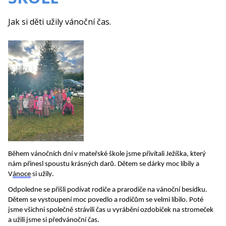
Jak si děti užily vánoční čas.
Během vánočních dní v mateřské škole jsme přivítali Ježíška, který
nám přinesl spoustu krásných darů.
D
ětem se dárky moc líbily a
V
ánoce
si užily.
Odpoledne se přišli podívat rodiče a prarodiče na vánoční besídku.
Dětem se vystoupení moc po
ve
dlo
a rodičům se
velmi
líbilo. Poté
jsme všichni společně strávili čas u vyrábění ozdobiček na stromeček
a užili jsme si
předvánoční čas.