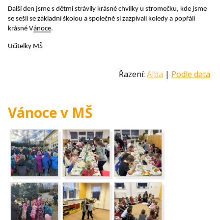
Další den jsme s dětmi strávily krásné chvilky u stromečku
, kde jsme
se
sešli se
základní škol
ou a společně si zazpívali
koled
y
a popřáli
krásné V
ánoce
.
Učitelky MŠ
Řazení:
Alba
|
Podle data
Vánoce v MŠ