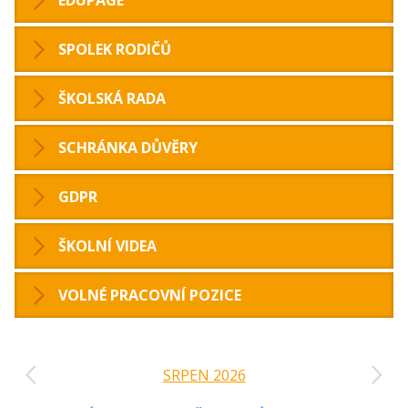
SPOLEK RODIČŮ
ŠKOLSKÁ RADA
SCHRÁNKA DŮVĚRY
GDPR
ŠKOLNÍ VIDEA
VOLNÉ PRACOVNÍ POZICE
‹
›
SRPEN 2026