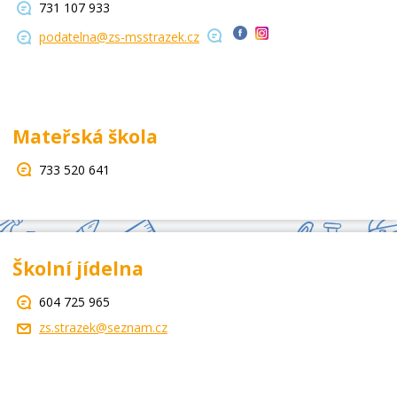
731 107 933
podatelna@zs-msstrazek.cz
Mateřská škola
733 520 641
Školní jídelna
604 725 965
zs.strazek@seznam.cz