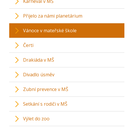
Karneval v MŠ
Přijelo za námi planetárium
Vánoce v mateřské škole
Čerti
Drakiáda v MŠ
Divadlo úsměv
Zubní prevence v MŠ
Setkání s rodiči v MŠ
Výlet do zoo