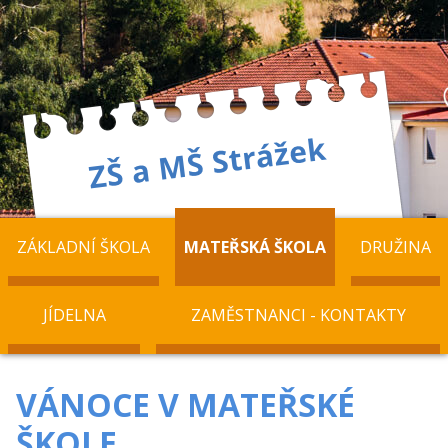
ZÁKLADNÍ ŠKOLA
MATEŘSKÁ ŠKOLA
DRUŽINA
JÍDELNA
ZAMĚSTNANCI - KONTAKTY
VÁNOCE V MATEŘSKÉ
ŠKOLE