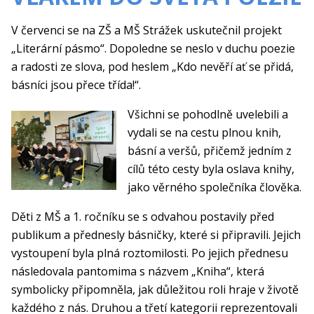
V červenci se na ZŠ a MŠ Strážek uskutečnil projekt
„Literární pásmo“. Dopoledne se neslo v duchu poezie
a radosti ze slova, pod heslem „Kdo nevěří ať se přidá,
básníci jsou přece třída!“.
Všichni se pohodlně uvelebili a
vydali se na cestu plnou knih,
básní a veršů, přičemž jedním z
cílů této cesty byla oslava knihy,
jako věrného společníka člověka.
Děti z MŠ a 1. ročníku se s odvahou postavily před
publikum a přednesly básničky, které si připravili. Jejich
vystoupení byla plná roztomilosti. Po jejich přednesu
následovala pantomima s názvem „Kniha“, která
symbolicky připomněla, jak důležitou roli hraje v životě
každého z nás. Druhou a třetí kategorii reprezentovali