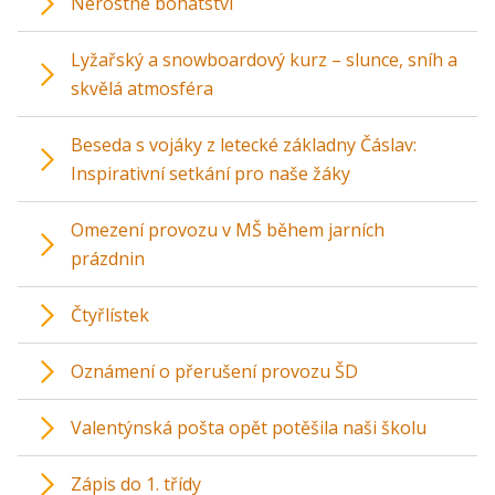
Nerostné bohatství
Lyžařský a snowboardový kurz – slunce, sníh a
skvělá atmosféra
Beseda s vojáky z letecké základny Čáslav:
Inspirativní setkání pro naše žáky
Omezení provozu v MŠ během jarních
prázdnin
Čtyřlístek
Oznámení o přerušení provozu ŠD
Valentýnská pošta opět potěšila naši školu
Zápis do 1. třídy