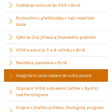
Vzdělávací exkurze do VIDY v Brně
Rozloučení s předškoláky v naší mateřské
škole
Výlet do Zoo Jihlava a Jihlavského podzemí
VIDA! a exkurze 3. a 4. ročníku v Brně
Návštěva planetária v Brně
Imaginární cesta vlakem do světa poezie
Dopravní hřiště a divadelní zážitek v Bystřici
nad Pernštejnem
Krajina z ptačího pohledu: Ekologický program