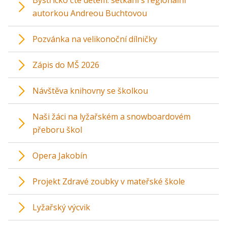
Bystřicko čte dětem: setkání s regionální
autorkou Andreou Buchtovou
Pozvánka na velikonoční dílničky
Zápis do MŠ 2026
Návštěva knihovny se školkou
Naši žáci na lyžařském a snowboardovém
přeboru škol
Opera Jakobín
Projekt Zdravé zoubky v mateřské škole
Lyžařský výcvik