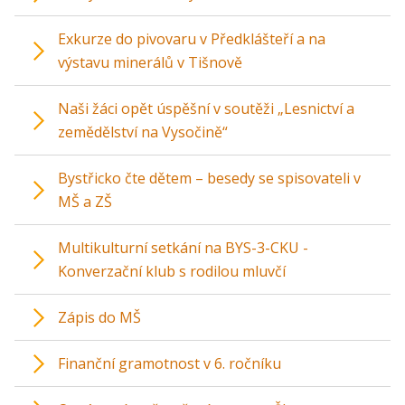
Exkurze do pivovaru v Předklášteří a na
výstavu minerálů v Tišnově
Naši žáci opět úspěšní v soutěži „Lesnictví a
zemědělství na Vysočině“
Bystřicko čte dětem – besedy se spisovateli v
MŠ a ZŠ
Multikulturní setkání na BYS-3-CKU -
Konverzační klub s rodilou mluvčí
Zápis do MŠ
Finanční gramotnost v 6. ročníku