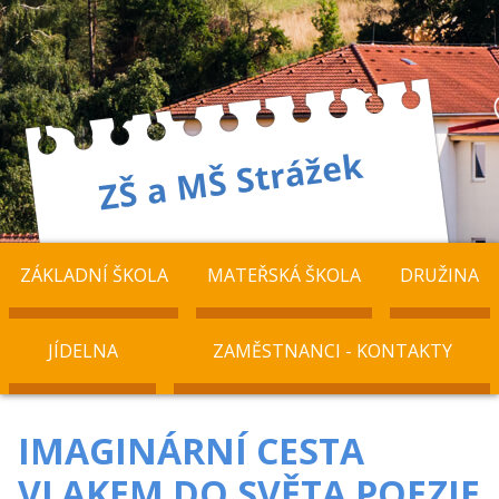
ZÁKLADNÍ ŠKOLA
MATEŘSKÁ ŠKOLA
DRUŽINA
JÍDELNA
ZAMĚSTNANCI - KONTAKTY
IMAGINÁRNÍ CESTA
VLAKEM DO SVĚTA POEZIE