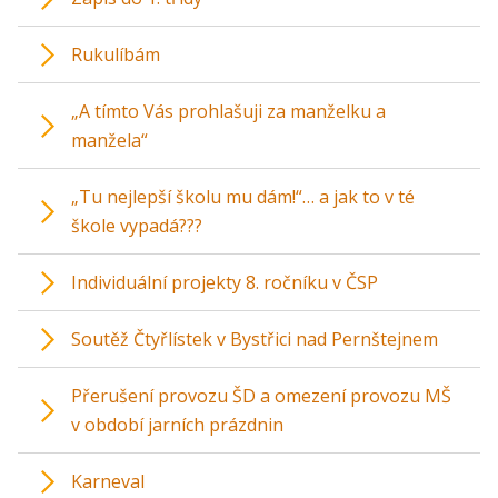
Rukulíbám
„A tímto Vás prohlašuji za manželku a
manžela“
„Tu nejlepší školu mu dám!“… a jak to v té
škole vypadá???
Individuální projekty 8. ročníku v ČSP
Soutěž Čtyřlístek v Bystřici nad Pernštejnem
Přerušení provozu ŠD a omezení provozu MŠ
v období jarních prázdnin
Karneval