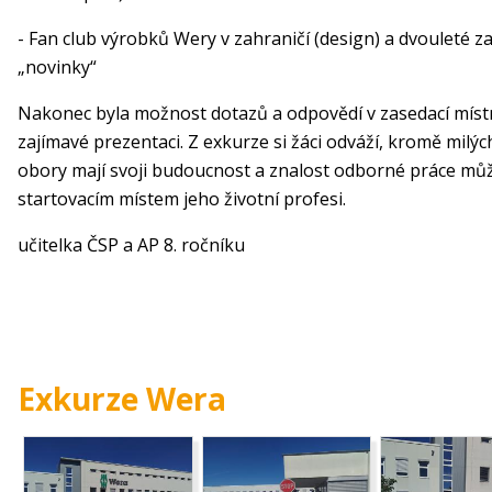
- Fan club výrobků Wery v zahraničí (design) a dvouleté 
„novinky“
Nakonec byla možnost dotazů a odpovědí v zasedací místn
zajímavé prezentaci. Z exkurze si žáci odváží, kromě milýc
obory mají svoji budoucnost a znalost odborné práce m
startovacím místem jeho životní profesi.
učitelka ČSP a AP 8. ročníku
Exkurze Wera