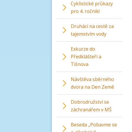
Cyklistické průkazy
pro 4. ročník!
Druháci na cestě za
tajemstvím vody
Exkurze do
Předklášteří a
Tišnova
Návštěva sběrného
dvora na Den Země
Dobrodružství se
záchranářem v MŠ
Beseda „Pobavme se