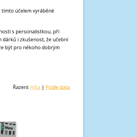
za tímto účelem vyráběné
osti s personalistkou, při
h dárků i zkušenost, že učební
ůže být pro někoho dobrým
Řazení:
Alba
|
Podle data