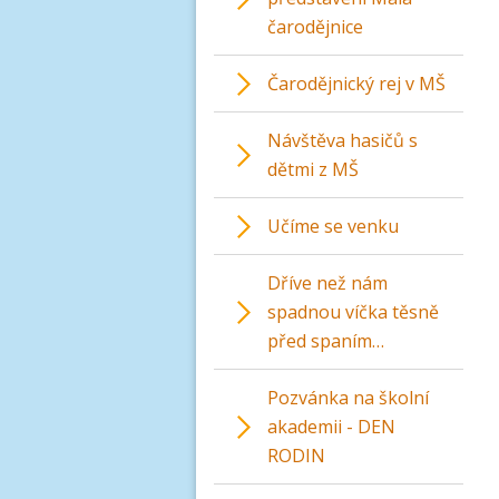
čarodějnice
Čarodějnický rej v MŠ
Návštěva hasičů s
dětmi z MŠ
Učíme se venku
Dříve než nám
spadnou víčka těsně
před spaním…
Pozvánka na školní
akademii - DEN
RODIN