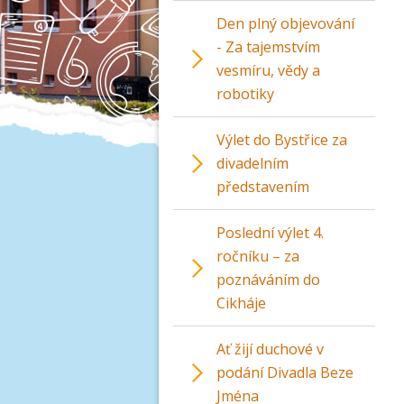
Den plný objevování
- Za tajemstvím
vesmíru, vědy a
robotiky
Výlet do Bystřice za
divadelním
představením
Poslední výlet 4.
ročníku – za
poznáváním do
Cikháje
Ať žijí duchové v
podání Divadla Beze
Jména