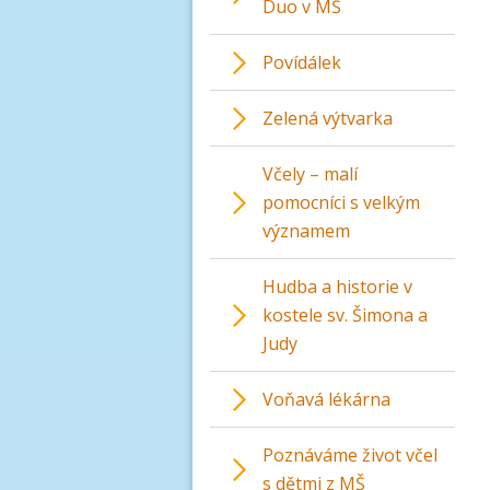
Duo v MŠ
Povídálek
Zelená výtvarka
Včely – malí
pomocníci s velkým
významem
Hudba a historie v
kostele sv. Šimona a
Judy
Voňavá lékárna
Poznáváme život včel
s dětmi z MŠ