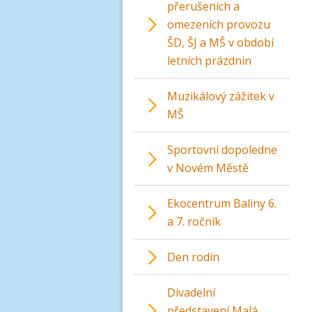
přerušeních a
omezeních provozu
ŠD, ŠJ a MŠ v období
letních prázdnin
Muzikálový zážitek v
MŠ
Sportovní dopoledne
v Novém Městě
Ekocentrum Baliny 6.
a 7. ročník
Den rodin
Divadelní
představení Malá