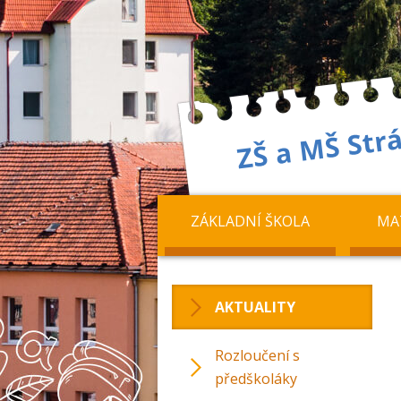
ZÁKLADNÍ ŠKOLA
MA
AKTUALITY
Rozloučení s
předškoláky