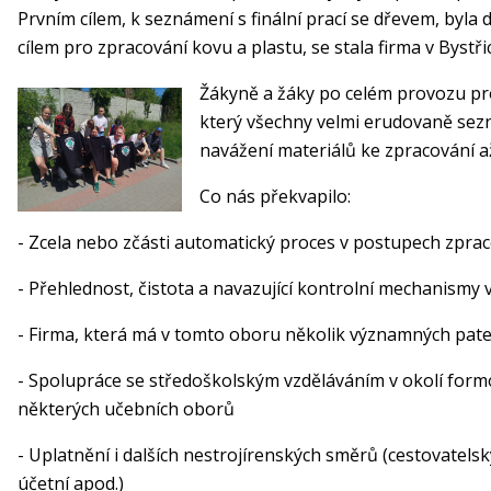
Prvním cílem, k seznámení s finální prací se dřevem, byla
cílem pro zpracování kovu a plastu, se stala firma v Bystřici
Žákyně a žáky po celém provozu pr
který všechny velmi erudovaně sez
navážení materiálů ke zpracování až
Co nás překvapilo:
- Zcela nebo zčásti automatický proces v postupech zpra
- Přehlednost, čistota a navazující kontrolní mechanismy 
- Firma, která má v tomto oboru několik významných pat
- Spolupráce se středoškolským vzděláváním v okolí form
některých učebních oborů
- Uplatnění i dalších nestrojírenských směrů (cestovatels
účetní apod.)