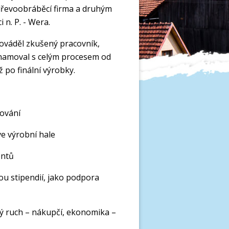
 dřevoobráběcí firma a druhým
 n. P. - Wera.
ováděl zkušený pracovník,
namoval s celým procesem od
 po finální výrobky.
cování
ve výrobní hale
entů
ou stipendií, jako podpora
ký ruch – nákupčí, ekonomika –