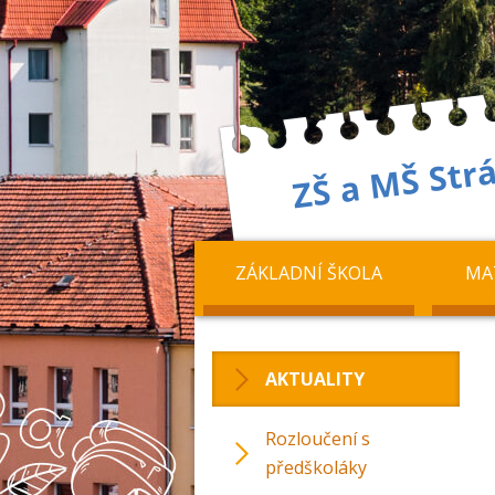
ZÁKLADNÍ ŠKOLA
MA
AKTUALITY
Rozloučení s
předškoláky