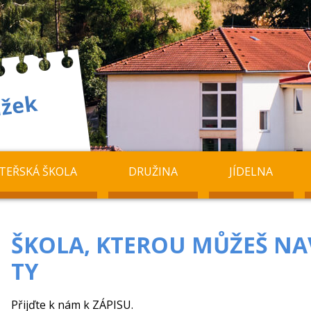
TEŘSKÁ ŠKOLA
DRUŽINA
JÍDELNA
ŠKOLA, KTEROU MŮŽEŠ NA
TY
Přijďte k nám k ZÁPISU.