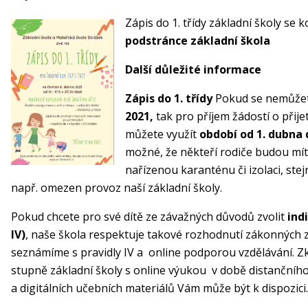
Zápis do 1. třídy základní školy se 
podstránce základní škola
Další důležité informace
Zápis do 1. třídy
Pokud se nemůžet
2021,
tak pro příjem žádostí o přije
můžete využít
období od 1. dubna 
možné, že někteří rodiče budou mít
nařízenou karanténu či izolaci, stej
např. omezen provoz naší základní školy.
Pokud chcete pro své dítě ze závažných důvodů zvolit
indi
IV)
, naše škola respektuje takové rozhodnutí zákonných z
seznámíme s pravidly IV a online podporou vzdělávání. Z
stupně základní školy s online výukou v době distančníh
a digitálních učebních materiálů Vám může být k dispozic