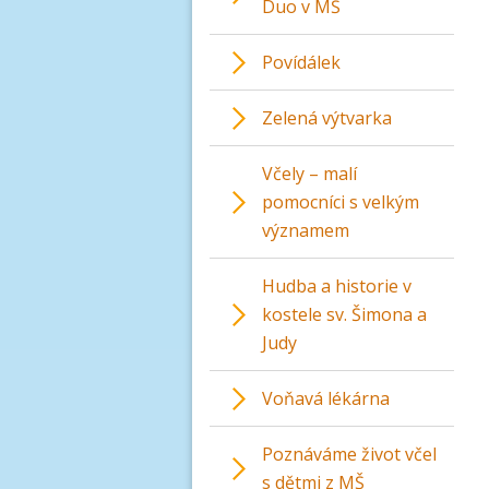
Duo v MŠ
Povídálek
Zelená výtvarka
Včely – malí
pomocníci s velkým
významem
Hudba a historie v
kostele sv. Šimona a
Judy
Voňavá lékárna
Poznáváme život včel
s dětmi z MŠ