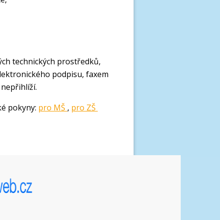
ých technických prostředků,
lektronického podpisu, faxem
nepřihlíží.
ké pokyny:
pro MŠ
,
pro ZŠ