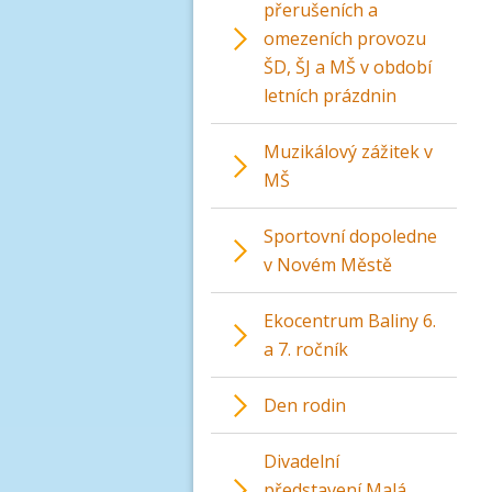
přerušeních a
omezeních provozu
ŠD, ŠJ a MŠ v období
letních prázdnin
Muzikálový zážitek v
MŠ
Sportovní dopoledne
v Novém Městě
Ekocentrum Baliny 6.
a 7. ročník
Den rodin
Divadelní
představení Malá