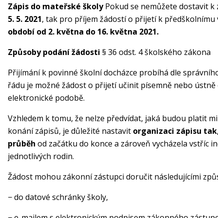
Zápis do mateřské školy
Pokud se nemůžete dostavit k 
5. 5. 2021
, tak pro příjem žádostí o přijetí k předškolnímu
období od 2. května do 16. května 2021.
Způsoby podání žádosti
§ 36 odst. 4 školského zákona
Přijímání k povinné školní docházce probíhá dle správníh
řádu je možné žádost o přijetí učinit písemně nebo ústně
elektronické podobě.
Vzhledem k tomu, že nelze předvídat, jaká budou platit 
konání zápisů, je důležité nastavit
organizaci zápisu ta
průběh
od začátku do konce a zároveň vycházela vstříc 
jednotlivých rodin.
Žádost mohou zákonní zástupci doručit následujícími způ
− do datové schránky školy,
− e-mailem s elektronickým podpisem zákonného zástupc