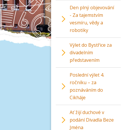
Den plný objevování
- Za tajemstvím
vesmíru, vědy a
robotiky
Výlet do Bystřice za
divadelním
představením
Poslední výlet 4.
ročníku – za
poznáváním do
Cikháje
Ať žijí duchové v
podání Divadla Beze
Jména