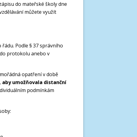
zápisu do mateřské školy dne
 vzdělávání můžete využít
o řádu. Podle § 37 správního
 do protokolu anebo v
mimořádná opatření v době
k, aby umožňovala distanční
individuálním podmínkám
soby:
e,