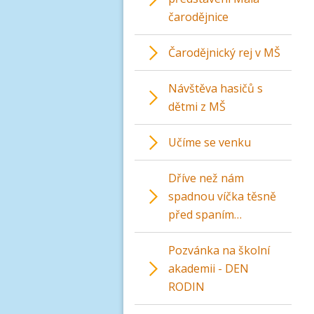
čarodějnice
Čarodějnický rej v MŠ
Návštěva hasičů s
dětmi z MŠ
Učíme se venku
Dříve než nám
spadnou víčka těsně
před spaním…
Pozvánka na školní
akademii - DEN
RODIN