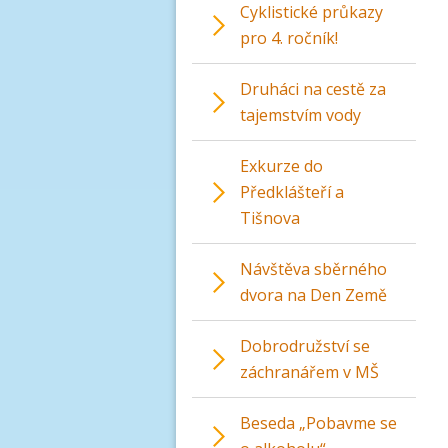
Cyklistické průkazy
pro 4. ročník!
Druháci na cestě za
tajemstvím vody
Exkurze do
Předklášteří a
Tišnova
Návštěva sběrného
dvora na Den Země
Dobrodružství se
záchranářem v MŠ
Beseda „Pobavme se