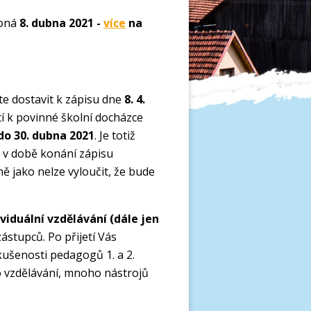
koná
8. dubna 2021 -
více
na
e dostavit k zápisu dne
8. 4.
tí k povinné školní docházce
do 30. dubna 2021
. Je totiž
 v době konání zápisu
ně jako nelze vyloučit, že bude
viduální vzdělávání (dále jen
ástupců. Po přijetí Vás
kušenosti pedagogů 1. a 2.
o vzdělávání, mnoho nástrojů
i.