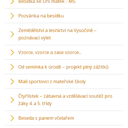
Besídka ke Dni matek - MŠ
Pozvánka na besídku
Zemědělství a lesnictví na Vysočině –
poznávací výlet
Vzorce, vzorce a zase vzorce...
Od semínka k úrodě – projekt plný zážitků
Malí sportovci z mateřské školy
Čtyřlístek – zábavná a vzdělávací soutěž pro
žáky 4. a 5. třídy
Beseda s panem včelařem