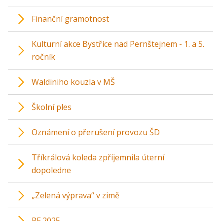
Finanční gramotnost
Kulturní akce Bystřice nad Pernštejnem - 1. a 5.
ročník
Waldiniho kouzla v MŠ
Školní ples
Oznámení o přerušení provozu ŠD
Tříkrálová koleda zpříjemnila úterní
dopoledne
„Zelená výprava“ v zimě
PF 2025