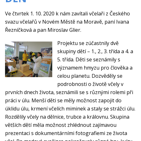
Ve čtvrtek 1. 10. 2020 k nám zavítali včelaři z Českého
svazu včelařů v Novém Městě na Moravě, paní Ivana
Řezníčková a pan Miroslav Glier.
Projektu se zúčastnily dvě
skupiny dětí – 1., 2., 3. třída a 4. a
5. třída. Děti se seznámily s
významem hmyzu pro člověka a
celou planetu. Dozvěděly se
podrobnosti o životě včely v
prvních dnech života, seznámili se s různými rolemi při
práci v úlu. Menší děti se měly možnost zapojit do
úklidu úlu, krmení včelích miminek a staly se strážci úlu.
Rozdělily včely na dělnice, trubce a královnu. Skupina
větších dětí měla možnost zhlédnout zajímavou
prezentaci s dokumentárními fotografiemi ze života