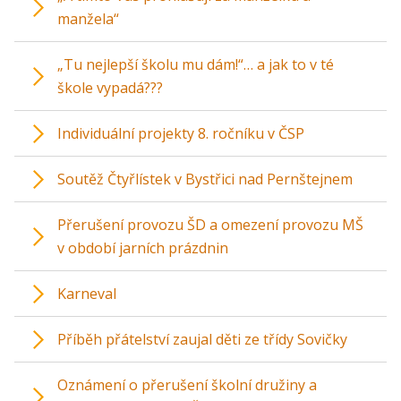
manžela“
„Tu nejlepší školu mu dám!“… a jak to v té
škole vypadá???
Individuální projekty 8. ročníku v ČSP
Soutěž Čtyřlístek v Bystřici nad Pernštejnem
Přerušení provozu ŠD a omezení provozu MŠ
v období jarních prázdnin
Karneval
Příběh přátelství zaujal děti ze třídy Sovičky
Oznámení o přerušení školní družiny a