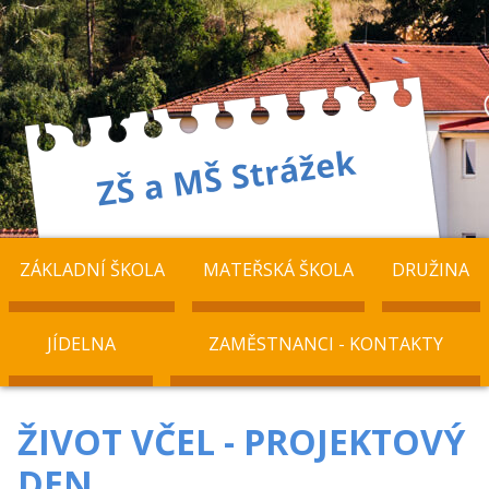
ZÁKLADNÍ ŠKOLA
MATEŘSKÁ ŠKOLA
DRUŽINA
JÍDELNA
ZAMĚSTNANCI - KONTAKTY
ŽIVOT VČEL - PROJEKTOVÝ
DEN