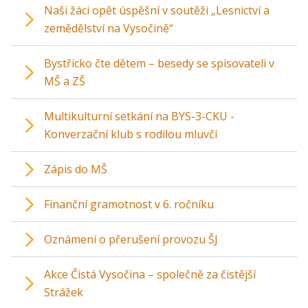
Naši žáci opět úspěšní v soutěži „Lesnictví a
zemědělství na Vysočině“
Bystřicko čte dětem – besedy se spisovateli v
MŠ a ZŠ
Multikulturní setkání na BYS-3-CKU -
Konverzační klub s rodilou mluvčí
Zápis do MŠ
Finanční gramotnost v 6. ročníku
Oznámení o přerušení provozu ŠJ
Akce Čistá Vysočina – společně za čistější
Strážek