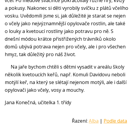
včel. Po medové svačince pokračovaly různé hry, kvízy
a pokusy. Nakonec si děti vyrobily svíčku z plátů včelího
vosku. Uvědomili jsme si, jak důležité je starat se nejen
o včely jako nejvýznamnější opylovače rostlin, ale také
o louky a kvetoucí rostliny jako potravu pro ně. S
dnešní módou krátce přistřižených trávníků okolo
domů ubývá potrava nejen pro včely, ale i pro všechen
hmyz, tak důležitý pro náš život.
Na jaře bychom chtěli s dětmi vysadit v areálu školy
několik kvetoucích keřů, např. Komuli Davidovu neboli
motýlí keř, na který se slétají nejenom motýli, ale i další
opylovači jako včely, vosy a mouchy.
Jana Konečná, učitelka 1. třídy
Řazení:
Alba
|
Podle data