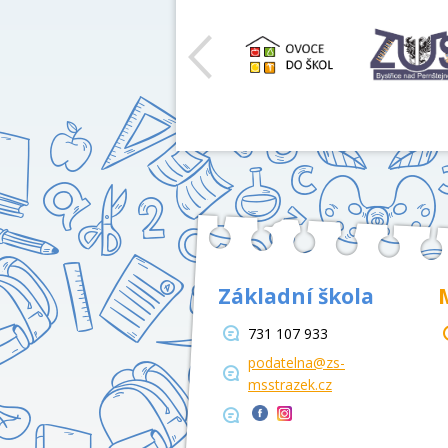
Základní škola
731 107 933
podatelna@zs-
msstrazek.cz