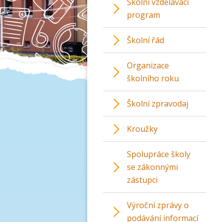
Školní vzdělávací
program
Školní řád
Organizace
školního roku
Školní zpravodaj
Kroužky
Spolupráce školy
se zákonnými
zástupci
Výroční zprávy o
podávání informací