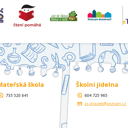
Mateřská škola
Školní jídelna
733 520 641
604 725 965
zs.strazek@seznam.cz