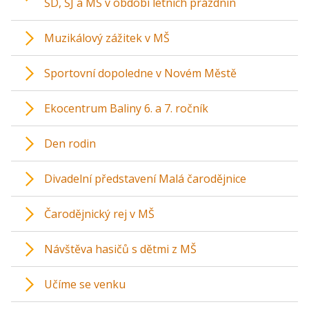
ŠD, ŠJ a MŠ v období letních prázdnin
Muzikálový zážitek v MŠ
Sportovní dopoledne v Novém Městě
Ekocentrum Baliny 6. a 7. ročník
Den rodin
Divadelní představení Malá čarodějnice
Čarodějnický rej v MŠ
Návštěva hasičů s dětmi z MŠ
Učíme se venku