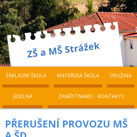
ZÁKLADNÍ ŠKOLA
MATEŘSKÁ ŠKOLA
DRUŽINA
JÍDELNA
ZAMĚSTNANCI - KONTAKTY
PŘERUŠENÍ PROVOZU MŠ
A ŠD