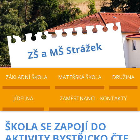
ZÁKLADNÍ ŠKOLA
MATEŘSKÁ ŠKOLA
DRUŽINA
JÍDELNA
ZAMĚSTNANCI - KONTAKTY
ŠKOLA SE ZAPOJÍ DO
AKTIVITY BYSTŘICKO ČTE