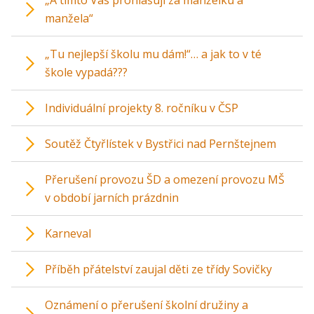
„A tímto Vás prohlašuji za manželku a
manžela“
„Tu nejlepší školu mu dám!“… a jak to v té
škole vypadá???
Individuální projekty 8. ročníku v ČSP
Soutěž Čtyřlístek v Bystřici nad Pernštejnem
Přerušení provozu ŠD a omezení provozu MŠ
v období jarních prázdnin
Karneval
Příběh přátelství zaujal děti ze třídy Sovičky
Oznámení o přerušení školní družiny a