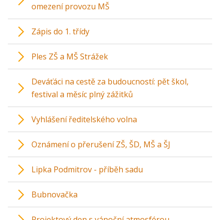
omezení provozu MŠ
Zápis do 1. třídy
Ples ZŠ a MŠ Strážek
Deváťáci na cestě za budoucností: pět škol,
festival a měsíc plný zážitků
Vyhlášení ředitelského volna
Oznámení o přerušení ZŠ, ŠD, MŠ a ŠJ
Lipka Podmitrov - příběh sadu
Bubnovačka
Projektový den s vánoční atmosférou