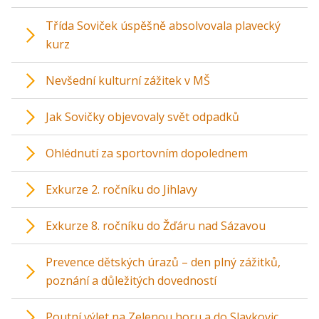
Třída Soviček úspěšně absolvovala plavecký
kurz
Nevšední kulturní zážitek v MŠ
Jak Sovičky objevovaly svět odpadků
Ohlédnutí za sportovním dopolednem
Exkurze 2. ročníku do Jihlavy
Exkurze 8. ročníku do Žďáru nad Sázavou
Prevence dětských úrazů – den plný zážitků,
poznání a důležitých dovedností
Poutní výlet na Zelenou horu a do Slavkovic