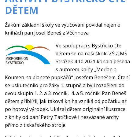
DĚTEM
Žákům základní školy ve vyučování povídal nejen o
knihách pan Josef Beneš z Věchnova.
Ve spolupráci s Bystřicko čte
dětem se na naší škole ZŠ a MŠ
Strážek 4.10.2021 konala beseda
s autorem knihy „Meďan a
Koumen na planetě pupkáčů“ Josefem Benešem. Čtení
se uskutečnilo pro žáky 1. stupně a byli rozděleni do
dvou skupin 1. 2. a 3. ročník, 4. a 5. ročník. Pan Beneš
dětem přiblížil, jak taková kniha vzniká od počátku až
po hotový výrobek. Ukázal dětem originální ilustrace
z knihy od paní Petry Tatíčkové i nesvázané archy
přímo z tiskařského stroje.