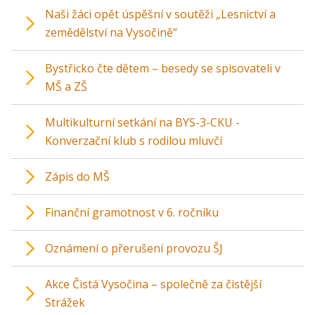
Naši žáci opět úspěšní v soutěži „Lesnictví a
zemědělství na Vysočině“
Bystřicko čte dětem – besedy se spisovateli v
MŠ a ZŠ
Multikulturní setkání na BYS-3-CKU -
Konverzační klub s rodilou mluvčí
Zápis do MŠ
Finanční gramotnost v 6. ročníku
Oznámení o přerušení provozu ŠJ
Akce Čistá Vysočina – společně za čistější
Strážek