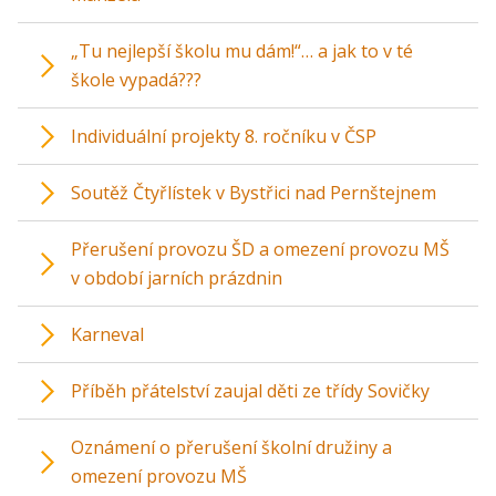
„Tu nejlepší školu mu dám!“… a jak to v té
škole vypadá???
Individuální projekty 8. ročníku v ČSP
Soutěž Čtyřlístek v Bystřici nad Pernštejnem
Přerušení provozu ŠD a omezení provozu MŠ
v období jarních prázdnin
Karneval
Příběh přátelství zaujal děti ze třídy Sovičky
Oznámení o přerušení školní družiny a
omezení provozu MŠ