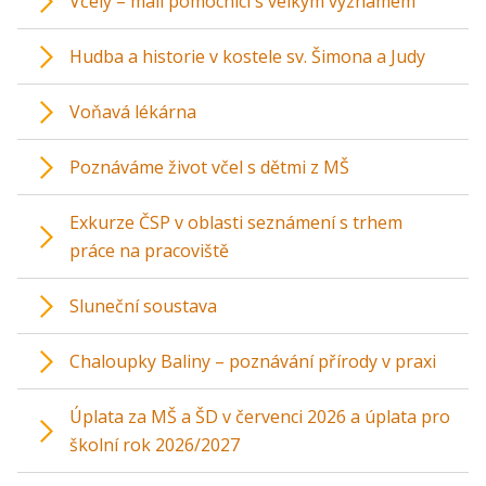
Včely – malí pomocníci s velkým významem
Hudba a historie v kostele sv. Šimona a Judy
Voňavá lékárna
Poznáváme život včel s dětmi z MŠ
Exkurze ČSP v oblasti seznámení s trhem
práce na pracoviště
Sluneční soustava
Chaloupky Baliny – poznávání přírody v praxi
Úplata za MŠ a ŠD v červenci 2026 a úplata pro
školní rok 2026/2027