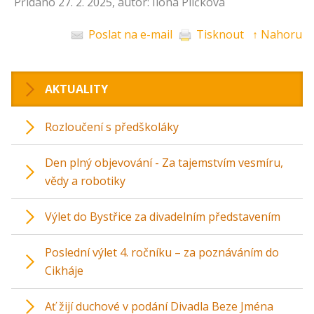
Přidáno 27. 2. 2025, autor: Ilona Pličková
Poslat na e-mail
Tisknout
↑ Nahoru
AKTUALITY
Rozloučení s předškoláky
Den plný objevování - Za tajemstvím vesmíru,
vědy a robotiky
Výlet do Bystřice za divadelním představením
Poslední výlet 4. ročníku – za poznáváním do
Cikháje
Ať žijí duchové v podání Divadla Beze Jména