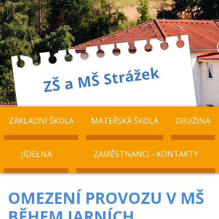
ZÁKLADNÍ ŠKOLA
MATEŘSKÁ ŠKOLA
DRUŽINA
JÍDELNA
ZAMĚSTNANCI - KONTAKTY
OMEZENÍ PROVOZU V MŠ
BĚHEM JARNÍCH