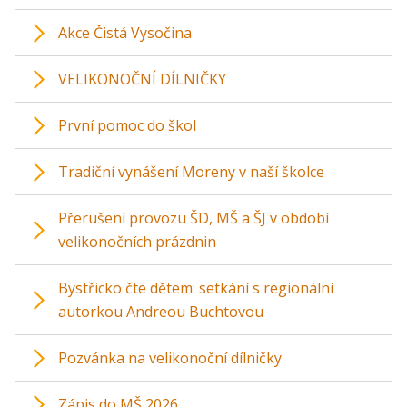
Akce Čistá Vysočina
VELIKONOČNÍ DÍLNIČKY
První pomoc do škol
Tradiční vynášení Moreny v naší školce
Přerušení provozu ŠD, MŠ a ŠJ v období
velikonočních prázdnin
Bystřicko čte dětem: setkání s regionální
autorkou Andreou Buchtovou
Pozvánka na velikonoční dílničky
Zápis do MŠ 2026