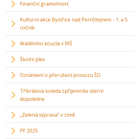
Finanční gramotnost
Kulturní akce Bystřice nad Pernštejnem - 1. a 5.
ročník
Waldiniho kouzla v MŠ
Školní ples
Oznámení o přerušení provozu ŠD
Tříkrálová koleda zpříjemnila úterní
dopoledne
„Zelená výprava“ v zimě
PF 2025