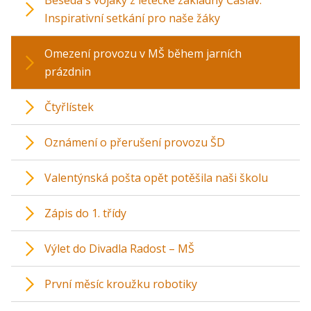
Beseda s vojáky z letecké základny Čáslav:
Inspirativní setkání pro naše žáky
Omezení provozu v MŠ během jarních
prázdnin
Čtyřlístek
Oznámení o přerušení provozu ŠD
Valentýnská pošta opět potěšila naši školu
Zápis do 1. třídy
Výlet do Divadla Radost – MŠ
První měsíc kroužku robotiky